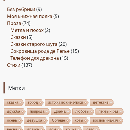
Без рубрики
(9)
Моя книжная полка
(5)
Проза
(74)
Метла и посох
(2)
Сказки
(5)
Сказки старого шута
(20)
Сокровища рода де Регье
(15)
Телефон для дракона
(15)
Стихи
(137)
Метки
сказка
город
исторические эпохи
детектив
дружба
природа
Драма
любовь
первый раз
осень
девушка
Солнце
коты
воспоминания
весна
дракон
дом
кошка
лето