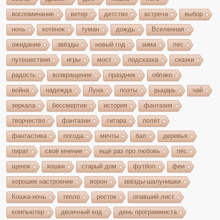
воспоминание
ветер
детство
встреча
выбор
ночь
котёнок
туман
дождь
Вселенная
ожидание
звёзды
новый год
зима
лес
путешествия
игры
мост
подсказка
сказки
радость
возвращение
праздник
облако
война
надежда
Луна
поэты
рыцарь
чай
зеркала
бессмертие
история
фантазия
творчество
фантазии
гитара
полёт
фантастика
погода
мечты
бал
деревья
пират
своё мнение
ещё раз про любовь
пёс
щенок
кошки
старый дом
футбол
феи
хорошее настроение
ворон
звёзды-шалунишки
Кошка-ночь
тепло
росток
опавший лист
компьютер
двоичный код
день программиста