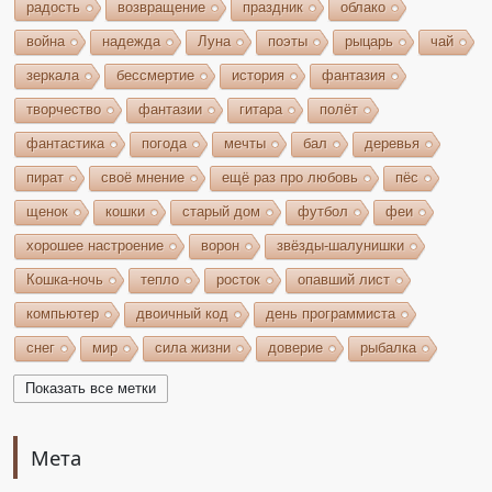
радость
возвращение
праздник
облако
война
надежда
Луна
поэты
рыцарь
чай
зеркала
бессмертие
история
фантазия
творчество
фантазии
гитара
полёт
фантастика
погода
мечты
бал
деревья
пират
своё мнение
ещё раз про любовь
пёс
щенок
кошки
старый дом
футбол
феи
хорошее настроение
ворон
звёзды-шалунишки
Кошка-ночь
тепло
росток
опавший лист
компьютер
двоичный код
день программиста
снег
мир
сила жизни
доверие
рыбалка
волшебство
игрушки
чудеса
небо
костёр
Показать все метки
бельтайн
Крым
кипарисы
звезда
возрождение
состязание
Чёрный Кузнец
Мета
Горисвет
река
утро
ключ
двери