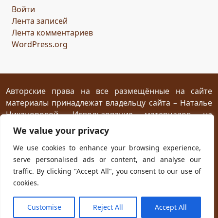
Войти
сомнение
карта
решение
грядущее
Лента записей
Прошлое
обновление
пожелание
настроение
Лента комментариев
мяч
стирательная резинка
школа
WordPress.org
драконий стоматолог
конец похода
дракон-хранитель
развлечение
переход
дежа вю
задача
скалы
море
иллюзия
ресторан
испытание
Авторские права на все размещённые на сайте
материалы принадлежат владельцу сайта – Наталье
птица Киви
путеводный камень
магия камня
Никаноровой. Использование материалов на
поиски пути
Заброшенный город
Сафи
эмпатия
посторонних сайтах разрешается без
We value your privacy
сокровище
шантаж
ссора
мужчины
предварительного согласия при условии
We use cookies to enhance your browsing experience,
женщины
дворец
кузница
гнев дракона
жар
размещения прямой открытой для индексирования
serve personalised ads or content, and analyse our
ссылки на первоисточник не ниже первого абзаца
испуг
побег
плен
план
приключение
traffic. By clicking "Accept All", you consent to our use of
текста.
ловушка
телефон
гадание
cookies.
новогодняя распродажа
юмор
хорошая погода
Powered with
WordPress
and own
Kadryc
theme.
Customise
Reject All
Accept All
чудо
будущее
первоапрельская шутка
космос