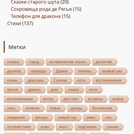
Сказки старого шута
(20)
Сокровища рода де Регье
(15)
Телефон для дракона
(15)
Стихи
(137)
Метки
сказка
город
исторические эпохи
детектив
дружба
природа
Драма
любовь
первый раз
осень
девушка
Солнце
коты
воспоминания
весна
дракон
дом
кошка
лето
воспоминание
ветер
детство
встреча
выбор
ночь
котёнок
туман
дождь
Вселенная
ожидание
звёзды
новый год
зима
лес
путешествия
игры
мост
подсказка
сказки