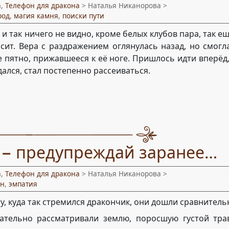
а
,
Телефон для дракона
> Наталья Никанорова >
род
,
магия камня
,
поиски пути
 и так ничего не видно, кроме белых клубов пара, так е
сит. Вера с раздражением оглянулась назад, но смогл
 пятно, прижавшееся к её ноге. Пришлось идти вперёд
дался, стал постепенно рассеиваться.
ь − предупреждай заранее…
а
,
Телефон для дракона
> Наталья Никанорова >
ан
,
эмпатия
ту, куда так стремился дракончик, они дошли сравнитель
тельно рассматривали землю, поросшую густой тра