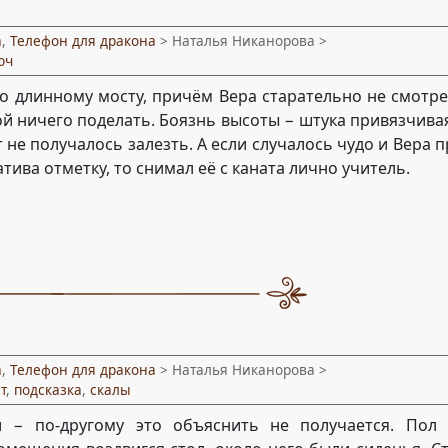
а
,
Телефон для дракона
> Наталья Никанорова >
юч
о длинному мосту, причём Вера старательно не смотре
ой ничего поделать. Боязнь высоты − штука привязчивая,
т не получалось залезть. А если случалось чудо и Вера 
ива отметку, то снимал её с каната лично учитель.
а
,
Телефон для дракона
> Наталья Никанорова >
т
,
подсказка
,
скалы
 − по-другому это объяснить не получается. Пол