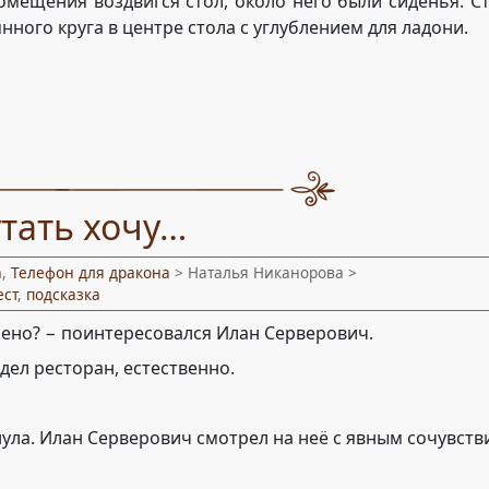
мещения воздвигся стол, около него были сиденья. Ст
нного круга в центре стола с углублением для ладони.
утать хочу…
а
,
Телефон для дракона
> Наталья Никанорова >
ест
,
подсказка
чено? − поинтересовался Илан Серверович.
дел ресторан, естественно.
ула. Илан Серверович смотрел на неё с явным сочувств