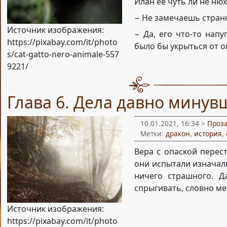
Илан её чуть ли не нюх
− Не замечаешь странн
Источник изображения:
− Да, его что-то нап
https://pixabay.com/it/photo
было бы укрыться от о
s/cat-gatto-nero-animale-557
9221/
Глава 6. Дела давно мину
10.01.2021, 16:34 >
Проз
Метки:
дракон
,
история
,
Вера с опаской перес
они испытали изначаль
ничего страшного. Д
спрыгивать, словно ме
Источник изображения:
https://pixabay.com/it/photo