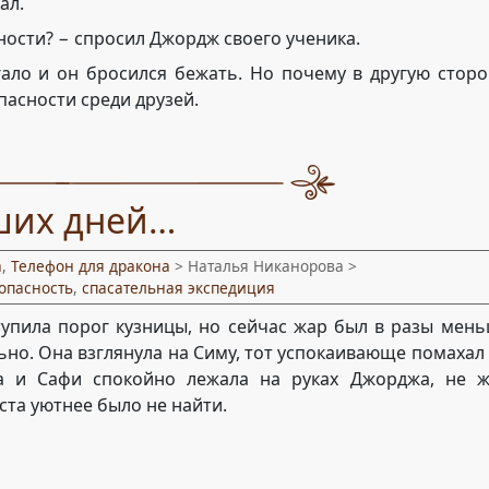
ал.
ости? − спросил Джордж своего ученика.
угало и он бросился бежать. Но почему в другую стор
пасности среди друзей.
вших дней…
а
,
Телефон для дракона
> Наталья Никанорова >
опасность
,
спасательная экспедиция
тупила порог кузницы, но сейчас жар был в разы мень
но. Она взглянула на Симу, тот успокаивающе помахал 
а и Сафи спокойно лежала на руках Джорджа, не ж
ста уютнее было не найти.