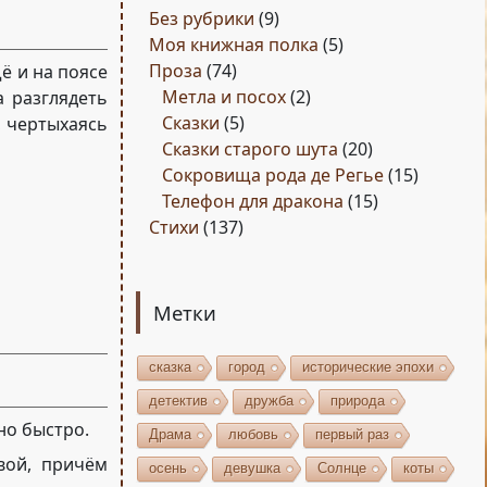
Без рубрики
(9)
Моя книжная полка
(5)
Проза
(74)
щё и на поясе
Метла и посох
(2)
а разглядеть
Сказки
(5)
, чертыхаясь
Сказки старого шута
(20)
Сокровища рода де Регье
(15)
Телефон для дракона
(15)
Стихи
(137)
Метки
сказка
город
исторические эпохи
детектив
дружба
природа
но быстро.
Драма
любовь
первый раз
вой, причём
осень
девушка
Солнце
коты