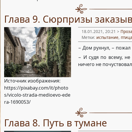
Глава 9. Сюрпризы заказы
18.01.2021, 20:21 >
Проз
Метки:
испытание
,
птиц
− Дом рухнул, − пожал
− И судя по всему, не
ничего не почуствовал
Источник изображения:
https://pixabay.com/it/photo
s/vicolo-strada-medioevo-ede
ra-1690053/
Глава 8. Путь в тумане