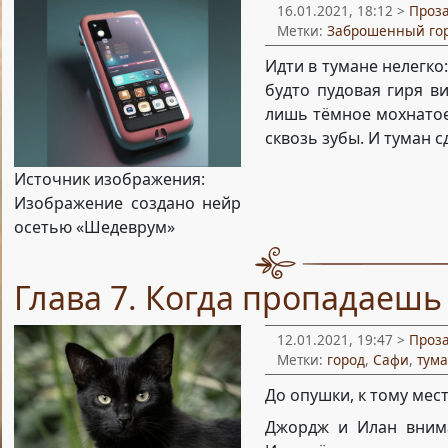
16.01.2021, 18:12 >
Проз
Метки:
Заброшенный го
Идти в тумане нелегко:
будто пудовая гиря ви
лишь тёмное мохнатое
сквозь зубы. И туман с
Источник изображения:
Изображение создано нейр
осетью «Шедеврум»
Глава 7. Когда пропадаеш
12.01.2021, 19:47 >
Проз
Метки:
город
,
Сафи
,
тум
До опушки, к тому мес
Джордж и Илан внима