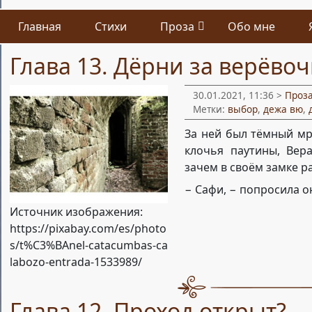
Главная
Стихи
Проза
Обо мне
Глава 13. Дёрни за верёво
30.01.2021, 11:36 >
Проз
Метки:
выбор
,
дежа вю
,
За ней был тёмный мр
клочья паутины, Вер
зачем в своём замке р
− Сафи, − попросила о
Источник изображения:
https://pixabay.com/es/photo
s/t%C3%BAnel-catacumbas-ca
labozo-entrada-1533989/
Глава 12. Проход открыт?