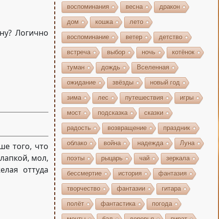
воспоминания
весна
дракон
дом
кошка
лето
ону? Логично
воспоминание
ветер
детство
встреча
выбор
ночь
котёнок
туман
дождь
Вселенная
ожидание
звёзды
новый год
зима
лес
путешествия
игры
мост
подсказка
сказки
радость
возвращение
праздник
облако
война
надежда
Луна
ше того, что
лапкой, мол,
поэты
рыцарь
чай
зеркала
елая оттуда
бессмертие
история
фантазия
творчество
фантазии
гитара
полёт
фантастика
погода
мечты
бал
деревья
пират