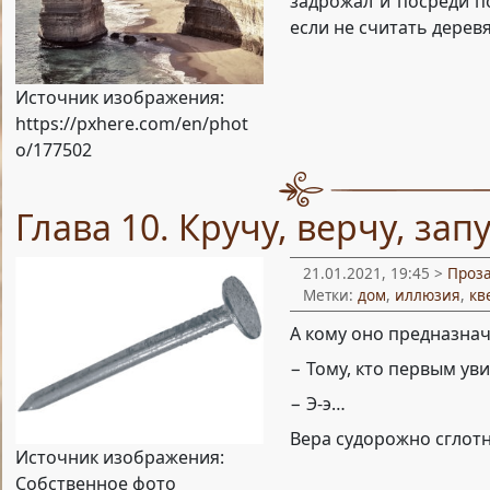
задрожал и посреди по
если не считать деревя
Источник изображения:
https://pxhere.com/en/phot
o/177502
Глава 10. Кручу, верчу, зап
21.01.2021, 19:45 >
Проз
Метки:
дом
,
иллюзия
,
кв
А кому оно предназна
− Тому, кто первым уви
− Э-э…
Вера судорожно сглотн
Источник изображения:
Собственное фото