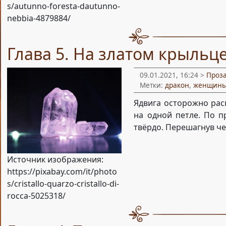
s/autunno-foresta-dautunno-
nebbia-4879884/
Глава 5. На златом крыльц
09.01.2021, 16:24 >
Проз
Метки:
дракон
,
женщин
Ядвига осторожно рас
на одной петле. По п
твёрдо. Перешагнув че
Источник изображения:
https://pixabay.com/it/photo
s/cristallo-quarzo-cristallo-di-
rocca-5025318/