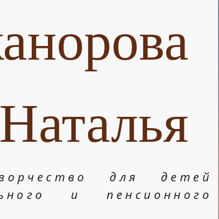
анорова
Наталья
ворчество для детей
льного и пенсионного