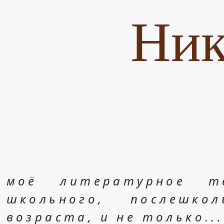
Ник
моё литературное т
школьного, послешко
возраста, и не только...