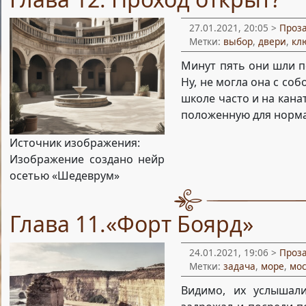
27.01.2021, 20:05 >
Проз
Метки:
выбор
,
двери
,
кл
Минут пять они шли п
Ну, не могла она с соб
школе часто и на кана
положенную для нормат
Источник изображения:
Изображение создано нейр
осетью «Шедеврум»
Глава 11.«Форт Боярд»
24.01.2021, 19:06 >
Проз
Метки:
задача
,
море
,
мос
Видимо, их услышали