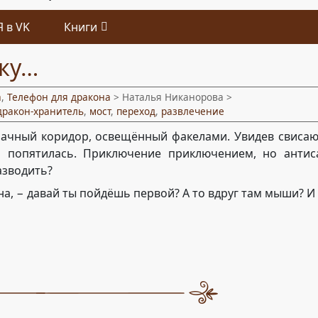
Я в VK
Книги
чку…
а
,
Телефон для дракона
> Наталья Никанорова >
дракон-хранитель
,
мост
,
переход
,
развлечение
ачный коридор, освещённый факелами. Увидев свисаю
а попятилась. Приключение приключением, но антис
азводить?
на, − давай ты пойдёшь первой? А то вдруг там мыши? И 