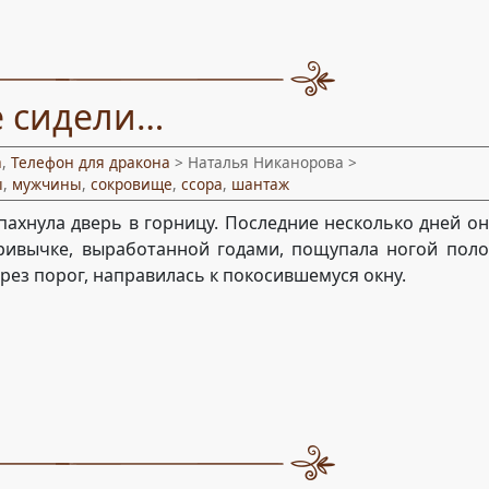
е сидели…
а
,
Телефон для дракона
> Наталья Никанорова >
ы
,
мужчины
,
сокровище
,
ссора
,
шантаж
пахнула дверь в горницу. Последние несколько дней о
ривычке, выработанной годами, пощупала ногой поло
рез порог, направилась к покосившемуся окну.