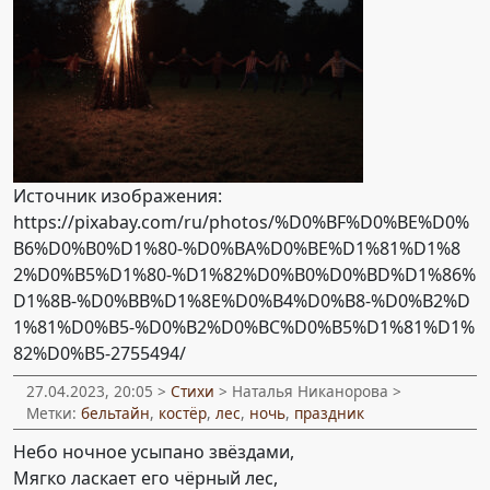
Источник изображения:
https://pixabay.com/ru/photos/%D0%BF%D0%BE%D0%
B6%D0%B0%D1%80-%D0%BA%D0%BE%D1%81%D1%8
2%D0%B5%D1%80-%D1%82%D0%B0%D0%BD%D1%86%
D1%8B-%D0%BB%D1%8E%D0%B4%D0%B8-%D0%B2%D
1%81%D0%B5-%D0%B2%D0%BC%D0%B5%D1%81%D1%
82%D0%B5-2755494/
27.04.2023, 20:05 >
Стихи
> Наталья Никанорова >
Метки:
бельтайн
,
костёр
,
лес
,
ночь
,
праздник
Небо ночное усыпано звёздами,
Мягко ласкает его чёрный лес,