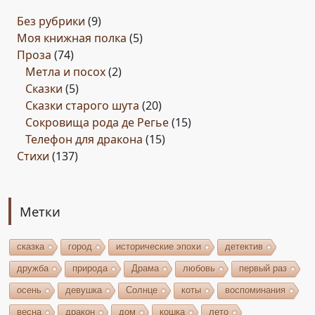
Без рубрики
(9)
Моя книжная полка
(5)
Проза
(74)
Метла и посох
(2)
Сказки
(5)
Сказки старого шута
(20)
Сокровища рода де Регье
(15)
Телефон для дракона
(15)
Стихи
(137)
Метки
сказка
город
исторические эпохи
детектив
дружба
природа
Драма
любовь
первый раз
осень
девушка
Солнце
коты
воспоминания
весна
дракон
дом
кошка
лето