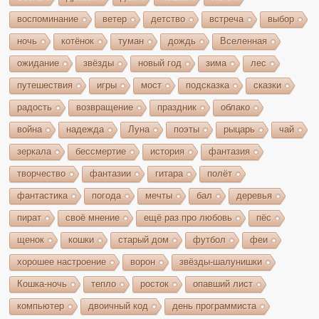
воспоминание
ветер
детство
встреча
выбор
ночь
котёнок
туман
дождь
Вселенная
ожидание
звёзды
новый год
зима
лес
путешествия
игры
мост
подсказка
сказки
радость
возвращение
праздник
облако
война
надежда
Луна
поэты
рыцарь
чай
зеркала
бессмертие
история
фантазия
творчество
фантазии
гитара
полёт
фантастика
погода
мечты
бал
деревья
пират
своё мнение
ещё раз про любовь
пёс
щенок
кошки
старый дом
футбол
феи
хорошее настроение
ворон
звёзды-шалунишки
Кошка-ночь
тепло
росток
опавший лист
компьютер
двоичный код
день программиста