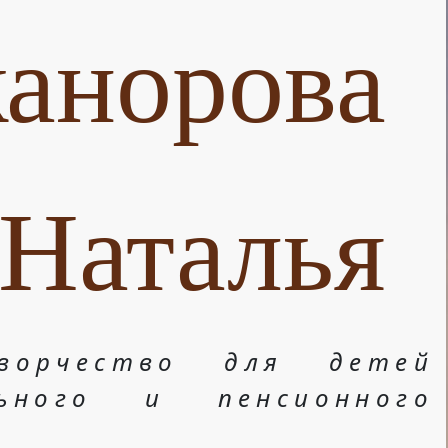
анорова
Наталья
ворчество для детей
льного и пенсионного