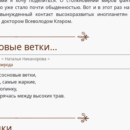
ыми я хочу поделиться. О столкновении миров фан
то уже стало почти обыденностью. Вот и в этот раз н
вынужденный контакт высокоразвитых инопланетян
, доктором Всеволодом Клэром.
новые ветки…
и
> Наталья Никанорова >
рирода
сосновые ветки,
, самые жаркие,
опинку,
прячась между высоких трав.
цки…