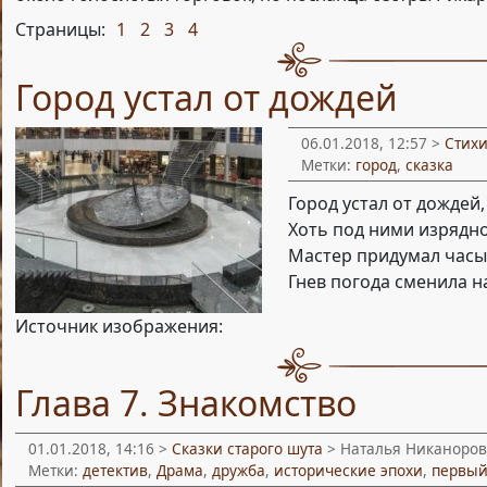
Страницы:
1
2
3
4
,
,
,
Город устал от дождей
06.01.2018, 12:57 >
Стих
Метки:
город
,
сказка
Город устал от дождей,
Хоть под ними изрядно
Мастер придумал часы
Гнев погода сменила н
Источник изображения:
Глава 7. Знакомство
01.01.2018, 14:16 >
Сказки старого шута
> Наталья Никаноров
Метки:
детектив
,
Драма
,
дружба
,
исторические эпохи
,
первый