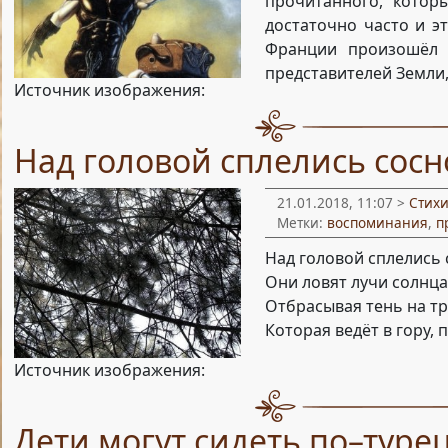
прочитанного, котор
достаточно часто и э
Франции произошёл 
представителей Земли
Источник изображения:
Над головой сплелись сос
21.01.2018, 11:07 >
Стих
Метки:
воспоминания
,
п
Над головой сплелись 
Они ловят лучи солнца
Отбрасывая тень на тр
Которая ведёт в гору, 
Источник изображения:
Дети могут сидеть по–туре