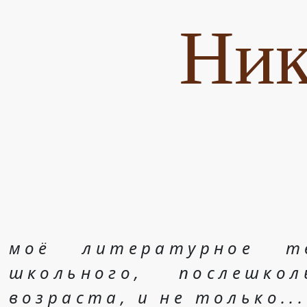
Ник
моё литературное т
школьного, послешко
возраста, и не только...