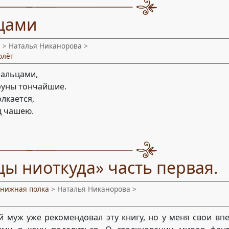
ьцами
и
> Наталья Никанорова >
олёт
пальцами,
руны тончайшие.
олкается,
д чашею.
ы ниоткуда» часть первая.
книжная полка
> Наталья Никанорова >
й муж уже рекомендовал эту книгу, но у меня свои вп