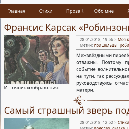
Главная
Стихи
Проза
Обо мне
Франсис Карсак «Робинзон
28.01.2018, 19:56 >
Моя 
Метки:
пришельцы
,
роб
Межзвёздными перелёт
отважны. Поэтому п
событие волнительное
на пути, так рассужда
руководствуясь отча
Источник изображения:
матери.
Самый страшный зверь по
28.01.2018, 12:52 >
Стих
Метки:
водолаз
,
сказка
,