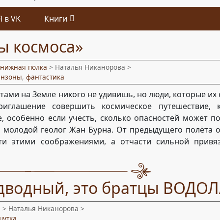
Я в VK
Книги
ы космоса»
книжная полка
> Наталья Никанорова >
инзоны
,
фантастика
ами на Земле никого не удивишь, но люди, которые их
риглашение совершить космическое путешествие, 
, особенно если учесть, сколько опасностей может п
л молодой геолог Жан Бурна. От предыдущего полёта о
сти этими соображениями, а отчасти сильной привя
дводный, это братцы ВОДОЛ
и
> Наталья Никанорова >
шутка