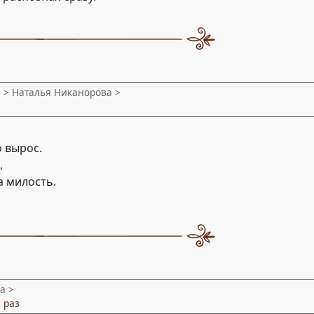
и
> Наталья Никанорова >
 вырос.
,
а милость.
а >
 раз