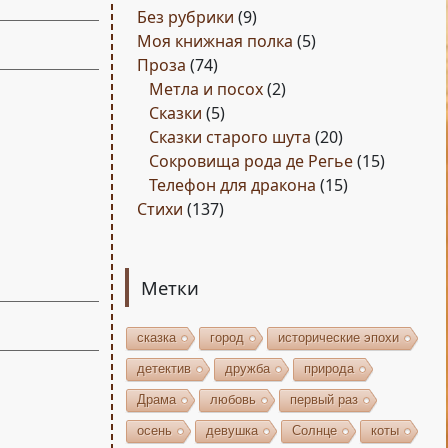
Без рубрики
(9)
Моя книжная полка
(5)
Проза
(74)
Метла и посох
(2)
Сказки
(5)
Сказки старого шута
(20)
Сокровища рода де Регье
(15)
Телефон для дракона
(15)
Стихи
(137)
Метки
сказка
город
исторические эпохи
детектив
дружба
природа
Драма
любовь
первый раз
осень
девушка
Солнце
коты