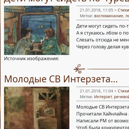
21.01.2018, 11:05 >
Стих
Метки:
воспоминание
,
п
Дети могут сидеть по-
А я стукаюсь лбом о по
Слезать отсюда не мен
Через голову делая ку
Источник изображения:
Молодые СВ Интерзета…
21.01.2018, 11:04 >
Стих
Метки:
Интерзет
,
речево
Молодые СВ Интерзет
Прочитали Хайнлайна «
Написали РМ от возмо
Чтоб была конкурентов