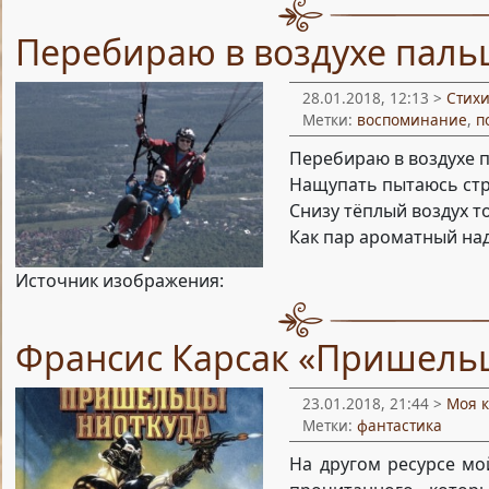
Перебираю в воздухе пал
28.01.2018, 12:13 >
Стих
Метки:
воспоминание
,
п
Перебираю в воздухе 
Нащупать пытаюсь ст
Снизу тёплый воздух т
Как пар ароматный на
Источник изображения:
Франсис Карсак «Пришельц
23.01.2018, 21:44 >
Моя 
Метки:
фантастика
На другом ресурсе мо