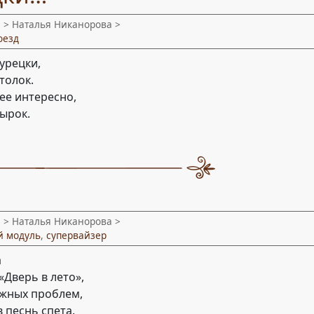
и
> Наталья Никанорова >
оезд
турецки,
толок.
ее интересно,
вырок.
и
> Наталья Никанорова >
й модуль
,
супервайзер
а
Дверь в лето»,
жных проблем,
 песнь спета.