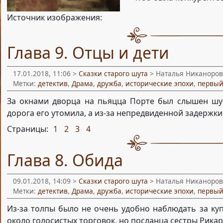
Источник изображения:
Глава 9. Отцы и дети
17.01.2018, 11:06 >
Сказки старого шута
> Наталья Никаноров
Метки:
детектив
,
Драма
,
дружба
,
исторические эпохи
,
первый
За окнами дворца на пьяцца Порте был слышен шум 
дорога его утомила, а из-за непредвиденной задержки
Страницы:
1
2
3
4
,
,
,
Глава 8. Обида
09.01.2018, 14:09 >
Сказки старого шута
> Наталья Никаноров
Метки:
детектив
,
Драма
,
дружба
,
исторические эпохи
,
первый
Из-за толпы было не очень удобно наблюдать за ку
около голосистых торговок, но посланца сестры Рикар