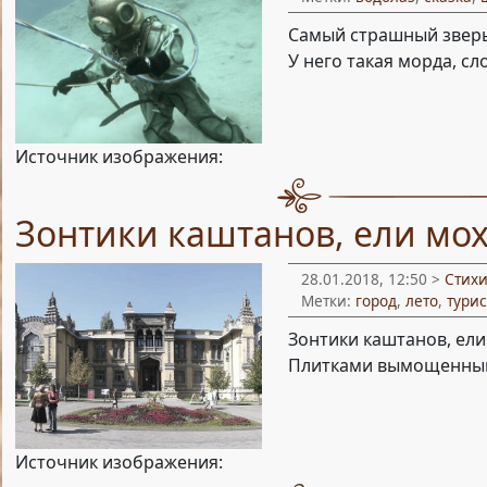
Самый страшный зверь
У него такая морда, сл
Источник изображения:
Зонтики каштанов, ели мо
28.01.2018, 12:50 >
Стих
Метки:
город
,
лето
,
тури
Зонтики каштанов, ели
Плитками вымощенный
Источник изображения: