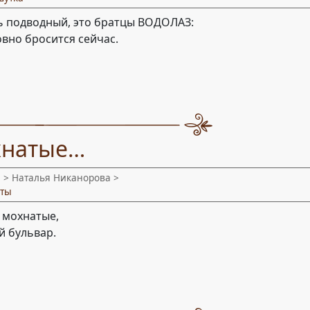
 подводный, это братцы ВОДОЛАЗ:
овно бросится сейчас.
хнатые…
и
> Наталья Никанорова >
сты
 мохнатые,
 бульвар.