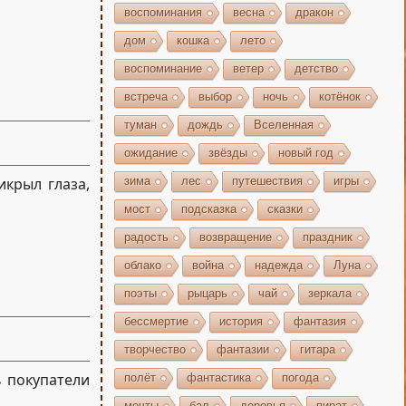
воспоминания
весна
дракон
дом
кошка
лето
воспоминание
ветер
детство
встреча
выбор
ночь
котёнок
туман
дождь
Вселенная
ожидание
звёзды
новый год
зима
лес
путешествия
игры
крыл глаза,
мост
подсказка
сказки
радость
возвращение
праздник
облако
война
надежда
Луна
поэты
рыцарь
чай
зеркала
бессмертие
история
фантазия
творчество
фантазии
гитара
ь покупатели
полёт
фантастика
погода
мечты
бал
деревья
пират