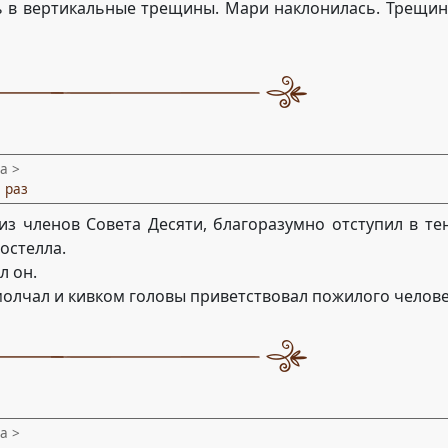
ь в вертикальные трещины. Мари наклонилась. Трещин
а >
 раз
з членов Совета Десяти, благоразумно отступил в те
остелла.
л он.
молчал и кивком головы приветствовал пожилого челове
а >