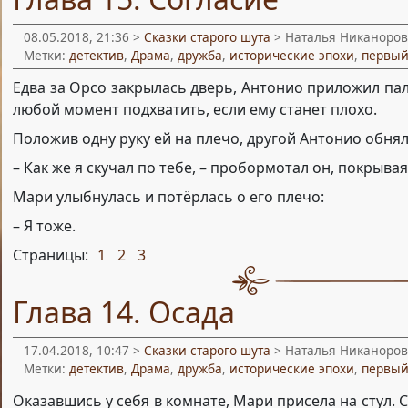
08.05.2018, 21:36 >
Сказки старого шута
> Наталья Никаноров
Метки:
детектив
,
Драма
,
дружба
,
исторические эпохи
,
первый
Едва за Орсо закрылась дверь, Антонио приложил пал
любой момент подхватить, если ему станет плохо.
Положив одну руку ей на плечо, другой Антонио обнял
– Как же я скучал по тебе, – пробормотал он, покрыва
Мари улыбнулась и потёрлась о его плечо:
– Я тоже.
Страницы:
1
2
3
,
,
Глава 14. Осада
17.04.2018, 10:47 >
Сказки старого шута
> Наталья Никаноров
Метки:
детектив
,
Драма
,
дружба
,
исторические эпохи
,
первый
Оказавшись у себя в комнате, Мари присела на стул. С