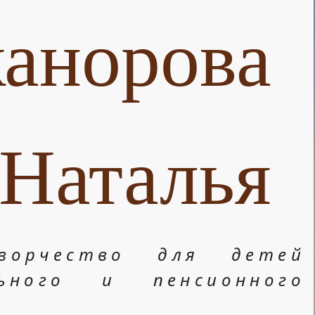
анорова
Наталья
ворчество для детей
льного и пенсионного