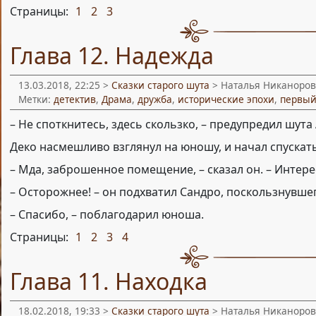
Страницы:
1
2
3
,
,
Глава 12. Надежда
13.03.2018, 22:25 >
Сказки старого шута
> Наталья Никаноров
Метки:
детектив
,
Драма
,
дружба
,
исторические эпохи
,
первый
– Не споткнитесь, здесь скользко, – предупредил шута
Деко насмешливо взглянул на юношу, и начал спускать
– Мда, заброшенное помещение, – сказал он. – Интере
– Осторожнее! – он подхватил Сандро, поскользнувшег
– Спасибо, – поблагодарил юноша.
Страницы:
1
2
3
4
,
,
,
Глава 11. Находка
18.02.2018, 19:33 >
Сказки старого шута
> Наталья Никаноров