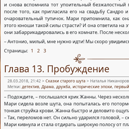
и снова вспомнила тот упоительный безжалостный п
после того, как пригласила его на свадьбу Сандро 
очаровательный тупичок. Мари припомнила, как она
этого юноши такой силы страсти? И она ответила на эт
они забаррикадировались в его комнате. После неско
– Антонио, милый, мне нужно идти! Мы скоро увидимся
Страницы:
1
2
3
,
,
Глава 13. Пробуждение
28.03.2018, 21:42 >
Сказки старого шута
> Наталья Никаноров
Метки:
детектив
,
Драма
,
дружба
,
исторические эпохи
,
первый
– Подождите, – послышался крик Жанны. Через нескол
Мари сидела возле шута, она попыталась его потормо
тонкая струйка крови. Жанна быстро и деловито ощупа
– Так, переломов нет. Он сильно ударился головой, – с
Мари кивнула и стала отдирать широкую полосу от пл