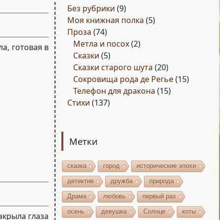
Без рубрики
(9)
Моя книжная полка
(5)
Проза
(74)
Метла и посох
(2)
а, готовая в
Сказки
(5)
Сказки старого шута
(20)
Сокровища рода де Регье
(15)
Телефон для дракона
(15)
Стихи
(137)
Метки
сказка
город
исторические эпохи
детектив
дружба
природа
Драма
любовь
первый раз
осень
девушка
Солнце
коты
закрыла глаза