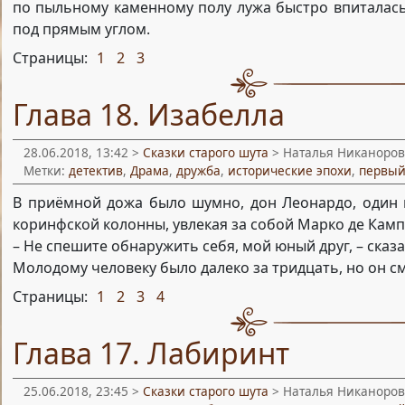
по пыльному каменному полу лужа быстро впиталас
под прямым углом.
Страницы:
1
2
3
,
,
Глава 18. Изабелла
28.06.2018, 13:42 >
Сказки старого шута
> Наталья Никаноров
Метки:
детектив
,
Драма
,
дружба
,
исторические эпохи
,
первый
В приёмной дожа было шумно, дон Леонардо, один и
коринфской колонны, увлекая за собой Марко де Камп
– Не спешите обнаружить себя, мой юный друг, – сказа
Молодому человеку было далеко за тридцать, но он с
Страницы:
1
2
3
4
,
,
,
Глава 17. Лабиринт
25.06.2018, 23:45 >
Сказки старого шута
> Наталья Никаноров