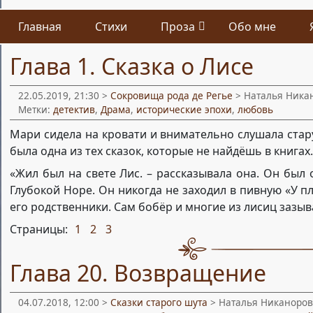
Главная
Стихи
Проза
Обо мне
Глава 1. Сказка о Лисе
22.05.2019, 21:30 >
Сокровища рода де Регье
> Наталья Ника
Метки:
детектив
,
Драма
,
исторические эпохи
,
любовь
Мари сидела на кровати и внимательно слушала стару
была одна из тех сказок, которые не найдёшь в книгах.
«Жил был на свете Лис. – рассказывала она. Он был 
Глубокой Норе. Он никогда не заходил в пивную «У п
его родственники. Сам бобёр и многие из лисиц зазыва
Страницы:
1
2
3
,
,
Глава 20. Возвращение
04.07.2018, 12:00 >
Сказки старого шута
> Наталья Никаноров