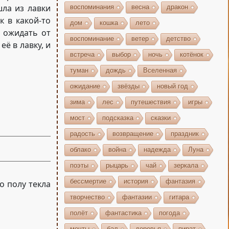
ла из лавки
воспоминания
весна
дракон
к в какой-то
дом
кошка
лето
а ожидать от
воспоминание
ветер
детство
ё в лавку, и
встреча
выбор
ночь
котёнок
туман
дождь
Вселенная
ожидание
звёзды
новый год
зима
лес
путешествия
игры
мост
подсказка
сказки
радость
возвращение
праздник
облако
война
надежда
Луна
поэты
рыцарь
чай
зеркала
бессмертие
история
фантазия
о полу текла
творчество
фантазии
гитара
полёт
фантастика
погода
мечты
бал
деревья
пират