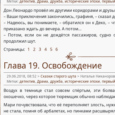
Метки:
детектив
,
Драма
,
дружба
,
исторические эпохи
,
первый
Дон Леонардо провёл их другими коридорами и друзь
– Ваши приключения закончились, графиня, – сказал д
– Надеюсь, вы понимаете, – обратился он к Деко, – 
приказано ждать до вечера. А потом…
– Потом, если он не дождётся пассажиров, судно 
продолжил шут.
Страницы:
1
2
3
4
5
6
,
,
,
,
,
Глава 19. Освобождение
29.06.2018, 08:52 >
Сказки старого шута
> Наталья Никаноров
Метки:
детектив
,
Драма
,
дружба
,
исторические эпохи
,
первый
Воздух в темнице стал совсем спёртым, эти болв
окошечко, через которое тюремщик обычно наблюдае
Мари почувствовала, что её переполняет злость, ну
не стала, помня об арбалетах, но пинками расшвырял