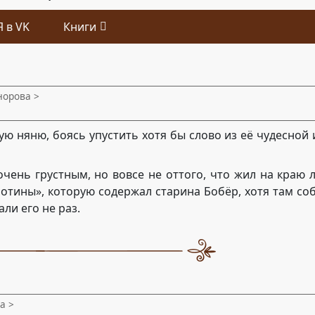
Я в VK
Книги
норова >
ю няню, боясь упустить хотя бы слово из её чудесной 
очень грустным, но вовсе не оттого, что жил на краю 
лотины», которую содержал старина Бобёр, хотя там со
ли его не раз.
а >