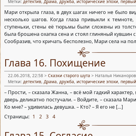
Метки:
детектив
,
Драма
,
дружба
,
исторические эпохи
,
первый
Мари открыла глаза, в двух шагах ничего не было ви
несколько шагов. Когда глаза привыкли к темноте,
ступеньки, стены её тюрьмы были сложены из толст
была брошена охапка сена и стоял глиняный кувшин с
Сообразив, что кричать бесполезно, Мари села на пол
Глава 16. Похищение
22.06.2018, 22:58 >
Сказки старого шута
> Наталья Никаноров
Метки:
детектив
,
Драма
,
дружба
,
исторические эпохи
,
первый
– Прости, – сказала Жанна, – всё мой гадкий характер,
дверь деликатно постучали. – Войдите, – сказала Мари
Ко мне? – удивилась девушка. – Кто? – Я его не […]
Страницы:
1
2
3
4
,
,
,
Глава 15. Согласие