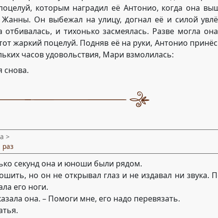
оцелуй, которым наградил её Антонио, когда она выш
и Жанны. Он выбежал на улицу, догнал её и силой увлё
 отбивалась, и тихонько засмеялась. Разве могла он
от жаркий поцелуй. Подняв её на руки, Антонио принёс е
льких часов удовольствия, Мари взмолилась:
 снова.
а >
 раз
ько секунд она и юноши были рядом.
шить, но он не открывал глаз и не издавал ни звука. П
ла его ноги.
казала она. – Помоги мне, его надо перевязать.
атья.