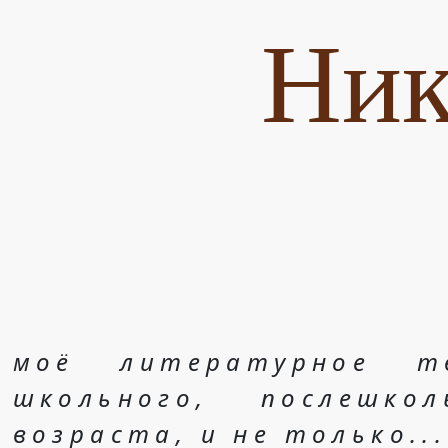
Ник
моё литературное т
школьного, послешко
возраста, и не только...