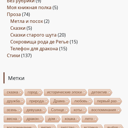
Без рубрики
(9)
Моя книжная полка
(5)
Проза
(74)
Метла и посох
(2)
Сказки
(5)
Сказки старого шута
(20)
Сокровища рода де Регье
(15)
Телефон для дракона
(15)
Стихи
(137)
Метки
сказка
город
исторические эпохи
детектив
дружба
природа
Драма
любовь
первый раз
осень
девушка
Солнце
коты
воспоминания
весна
дракон
дом
кошка
лето
воспоминание
ветер
детство
встреча
выбор