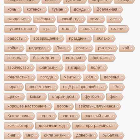
ночь
котёнок
туман
дождь
Вселенная
ожидание
звёзды
новый год
зима
лес
путешествия
игры
мост
подсказка
сказки
радость
возвращение
праздник
облако
война
надежда
Луна
поэты
рыцарь
чай
зеркала
бессмертие
история
фантазия
творчество
фантазии
гитара
полёт
фантастика
погода
мечты
бал
деревья
пират
своё мнение
ещё раз про любовь
пёс
щенок
кошки
старый дом
футбол
феи
хорошее настроение
ворон
звёзды-шалунишки
Кошка-ночь
тепло
росток
опавший лист
компьютер
двоичный код
день программиста
снег
мир
сила жизни
доверие
рыбалка