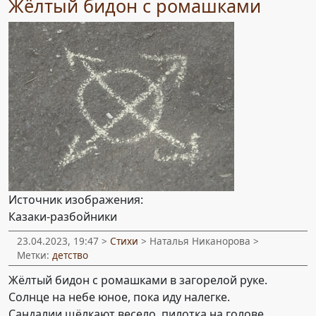
Жёлтый бидон с ромашками
Источник изображения:
Казаки-разбойники
23.04.2023, 19:47 >
Стихи
> Наталья Никанорова >
Метки:
детство
Жёлтый бидон с ромашками в загорелой руке.
Солнце на небе юное, пока иду налегке.
Сандалии щёлкают весело, пилотка на голове.