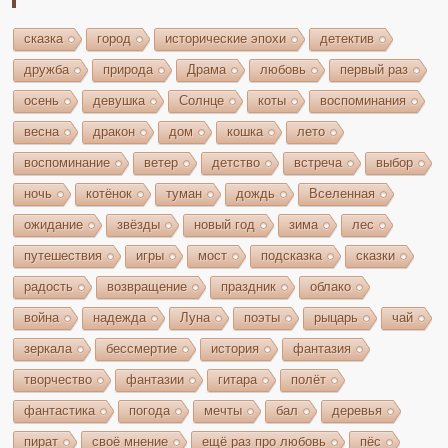
сказка
город
исторические эпохи
детектив
дружба
природа
Драма
любовь
первый раз
осень
девушка
Солнце
коты
воспоминания
весна
дракон
дом
кошка
лето
воспоминание
ветер
детство
встреча
выбор
ночь
котёнок
туман
дождь
Вселенная
ожидание
звёзды
новый год
зима
лес
путешествия
игры
мост
подсказка
сказки
радость
возвращение
праздник
облако
война
надежда
Луна
поэты
рыцарь
чай
зеркала
бессмертие
история
фантазия
творчество
фантазии
гитара
полёт
фантастика
погода
мечты
бал
деревья
пират
своё мнение
ещё раз про любовь
пёс