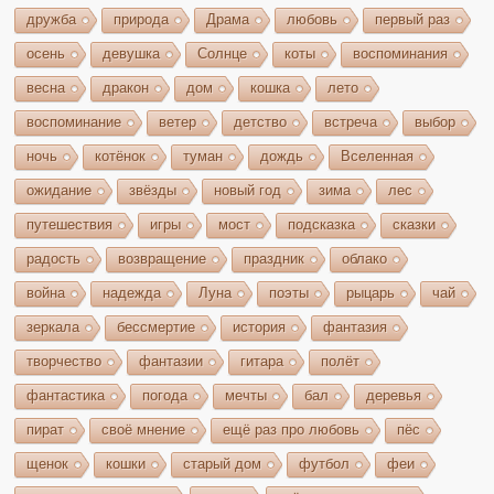
дружба
природа
Драма
любовь
первый раз
осень
девушка
Солнце
коты
воспоминания
весна
дракон
дом
кошка
лето
воспоминание
ветер
детство
встреча
выбор
ночь
котёнок
туман
дождь
Вселенная
ожидание
звёзды
новый год
зима
лес
путешествия
игры
мост
подсказка
сказки
радость
возвращение
праздник
облако
война
надежда
Луна
поэты
рыцарь
чай
зеркала
бессмертие
история
фантазия
творчество
фантазии
гитара
полёт
фантастика
погода
мечты
бал
деревья
пират
своё мнение
ещё раз про любовь
пёс
щенок
кошки
старый дом
футбол
феи