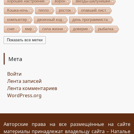
хорошее настроение
ворон
звёзды-шалунишки
Кошка-ночь
тепло
росток
опавший лист
компьютер
двоичный код
день программиста
снег
мир
сила жизни
доверие
рыбалка
волшебство
игрушки
чудеса
небо
костёр
Показать все метки
бельтайн
Крым
кипарисы
звезда
возрождение
состязание
Чёрный Кузнец
Мета
Горисвет
река
утро
ключ
двери
Войти
сомнение
карта
решение
грядущее
Лента записей
Прошлое
обновление
пожелание
настроение
Лента комментариев
мяч
стирательная резинка
школа
WordPress.org
драконий стоматолог
конец похода
дракон-хранитель
развлечение
переход
дежа вю
задача
скалы
море
иллюзия
ресторан
испытание
Авторские права на все размещённые на сайте
материалы принадлежат владельцу сайта – Наталье
птица Киви
путеводный камень
магия камня