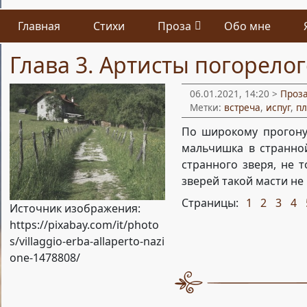
Главная
Стихи
Проза
Обо мне
Глава 3. Артисты погорелог
06.01.2021, 14:20 >
Проз
Метки:
встреча
,
испуг
,
п
По широкому прогону,
мальчишка в странной
странного зверя, не т
зверей такой масти не
Страницы:
1
2
3
4
,
,
,
,
Источник изображения:
https://pixabay.com/it/photo
s/villaggio-erba-allaperto-nazi
one-1478808/