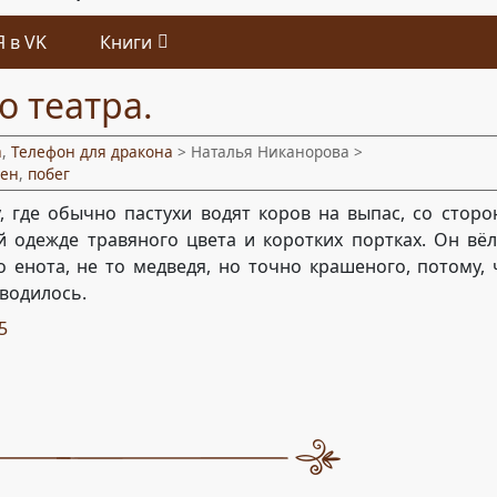
Я в VK
Книги
о театра.
а
,
Телефон для дракона
> Наталья Никанорова >
лен
,
побег
 где обычно пастухи водят коров на выпас, со сторо
 одежде травяного цвета и коротких портках. Он вёл
о енота, не то медведя, но точно крашеного, потому, 
 водилось.
5