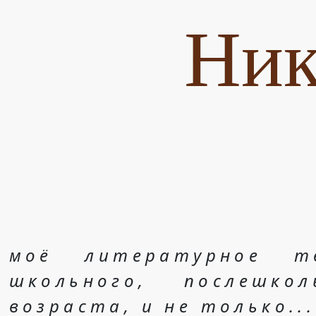
Ник
моё литературное т
школьного, послешко
возраста, и не только...