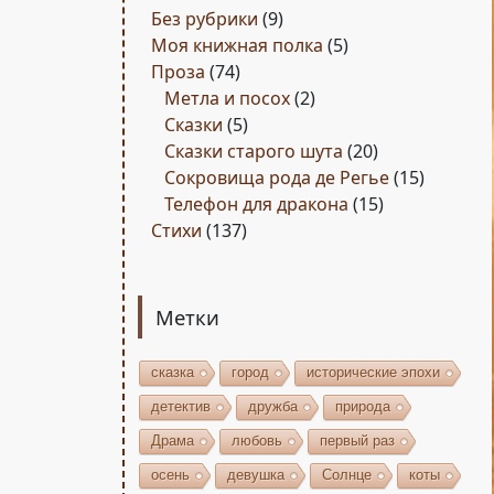
Без рубрики
(9)
Моя книжная полка
(5)
Проза
(74)
Метла и посох
(2)
Сказки
(5)
Сказки старого шута
(20)
Сокровища рода де Регье
(15)
Телефон для дракона
(15)
Стихи
(137)
Метки
сказка
город
исторические эпохи
детектив
дружба
природа
Драма
любовь
первый раз
осень
девушка
Солнце
коты