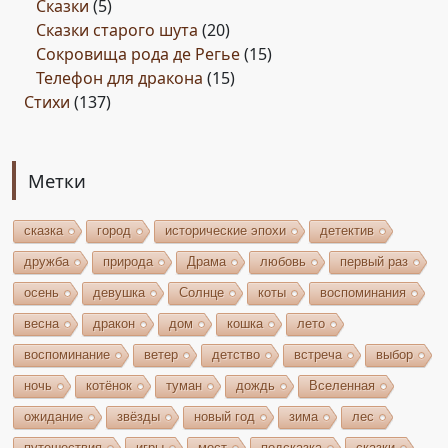
Сказки
(5)
Сказки старого шута
(20)
Сокровища рода де Регье
(15)
Телефон для дракона
(15)
Стихи
(137)
Метки
сказка
город
исторические эпохи
детектив
дружба
природа
Драма
любовь
первый раз
осень
девушка
Солнце
коты
воспоминания
весна
дракон
дом
кошка
лето
воспоминание
ветер
детство
встреча
выбор
ночь
котёнок
туман
дождь
Вселенная
ожидание
звёзды
новый год
зима
лес
путешествия
игры
мост
подсказка
сказки