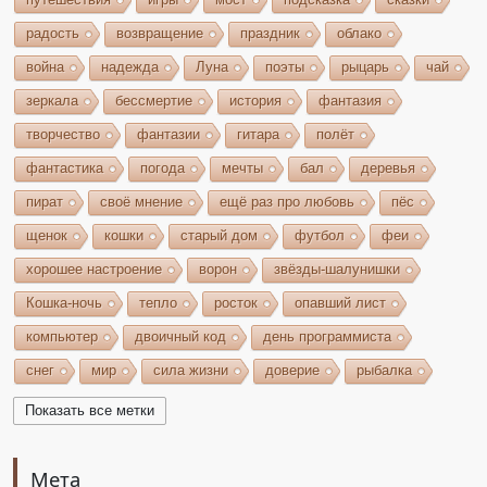
радость
возвращение
праздник
облако
война
надежда
Луна
поэты
рыцарь
чай
зеркала
бессмертие
история
фантазия
творчество
фантазии
гитара
полёт
фантастика
погода
мечты
бал
деревья
пират
своё мнение
ещё раз про любовь
пёс
щенок
кошки
старый дом
футбол
феи
хорошее настроение
ворон
звёзды-шалунишки
Кошка-ночь
тепло
росток
опавший лист
компьютер
двоичный код
день программиста
снег
мир
сила жизни
доверие
рыбалка
волшебство
игрушки
чудеса
небо
костёр
Показать все метки
бельтайн
Крым
кипарисы
звезда
возрождение
состязание
Чёрный Кузнец
Мета