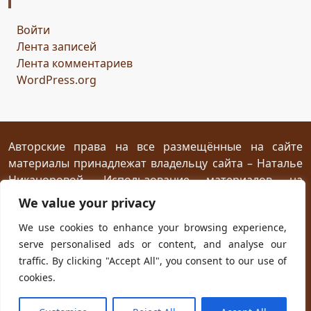
Горисвет
река
утро
ключ
двери
Войти
сомнение
карта
решение
грядущее
Лента записей
Прошлое
обновление
пожелание
настроение
Лента комментариев
мяч
стирательная резинка
школа
WordPress.org
драконий стоматолог
конец похода
дракон-хранитель
развлечение
переход
дежа вю
задача
скалы
море
иллюзия
ресторан
испытание
Авторские права на все размещённые на сайте
материалы принадлежат владельцу сайта – Наталье
птица Киви
путеводный камень
магия камня
Никаноровой. Использование материалов на
поиски пути
Заброшенный город
Сафи
эмпатия
посторонних сайтах разрешается без
We value your privacy
сокровище
шантаж
ссора
мужчины
предварительного согласия при условии
We use cookies to enhance your browsing experience,
женщины
дворец
кузница
гнев дракона
жар
размещения прямой открытой для индексирования
serve personalised ads or content, and analyse our
ссылки на первоисточник не ниже первого абзаца
испуг
побег
плен
план
приключение
traffic. By clicking "Accept All", you consent to our use of
текста.
ловушка
телефон
гадание
cookies.
новогодняя распродажа
юмор
хорошая погода
Powered with
WordPress
and own
Kadryc
theme.