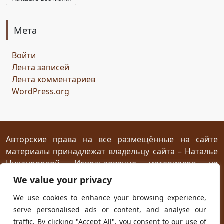
бельтайн
Крым
кипарисы
звезда
возрождение
состязание
Чёрный Кузнец
Мета
Горисвет
река
утро
ключ
двери
Войти
сомнение
карта
решение
грядущее
Лента записей
Прошлое
обновление
пожелание
настроение
Лента комментариев
мяч
стирательная резинка
школа
WordPress.org
драконий стоматолог
конец похода
дракон-хранитель
развлечение
переход
дежа вю
задача
скалы
море
иллюзия
ресторан
испытание
Авторские права на все размещённые на сайте
материалы принадлежат владельцу сайта – Наталье
птица Киви
путеводный камень
магия камня
Никаноровой. Использование материалов на
поиски пути
Заброшенный город
Сафи
эмпатия
посторонних сайтах разрешается без
We value your privacy
сокровище
шантаж
ссора
мужчины
предварительного согласия при условии
We use cookies to enhance your browsing experience,
женщины
дворец
кузница
гнев дракона
жар
размещения прямой открытой для индексирования
serve personalised ads or content, and analyse our
ссылки на первоисточник не ниже первого абзаца
испуг
побег
плен
план
приключение
traffic. By clicking "Accept All", you consent to our use of
текста.