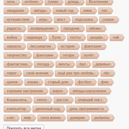
ночь
котёнок
туман
дождь
Вселенная
ожидание
звёзды
новый год
зима
лес
путешествия
игры
мост
подсказка
сказки
радость
возвращение
праздник
облако
война
надежда
Луна
поэты
рыцарь
чай
зеркала
бессмертие
история
фантазия
творчество
фантазии
гитара
полёт
фантастика
погода
мечты
бал
деревья
пират
своё мнение
ещё раз про любовь
пёс
щенок
кошки
старый дом
футбол
феи
хорошее настроение
ворон
звёзды-шалунишки
Кошка-ночь
тепло
росток
опавший лист
компьютер
двоичный код
день программиста
снег
мир
сила жизни
доверие
рыбалка
волшебство
игрушки
чудеса
небо
костёр
Показать все метки