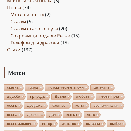
Моя книжная полка
(5)
Проза
(74)
Метла и посох
(2)
Сказки
(5)
Сказки старого шута
(20)
Сокровища рода де Регье
(15)
Телефон для дракона
(15)
Стихи
(137)
Метки
сказка
город
исторические эпохи
детектив
дружба
природа
Драма
любовь
первый раз
осень
девушка
Солнце
коты
воспоминания
весна
дракон
дом
кошка
лето
воспоминание
ветер
детство
встреча
выбор