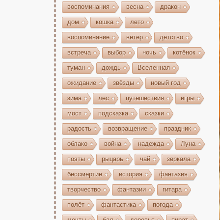
воспоминания
весна
дракон
дом
кошка
лето
воспоминание
ветер
детство
встреча
выбор
ночь
котёнок
туман
дождь
Вселенная
ожидание
звёзды
новый год
зима
лес
путешествия
игры
мост
подсказка
сказки
радость
возвращение
праздник
облако
война
надежда
Луна
поэты
рыцарь
чай
зеркала
бессмертие
история
фантазия
творчество
фантазии
гитара
полёт
фантастика
погода
мечты
бал
деревья
пират