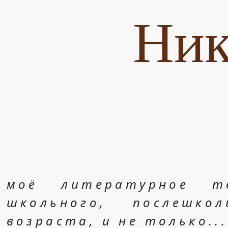
Ник
моё литературное т
школьного, послешко
возраста, и не только...