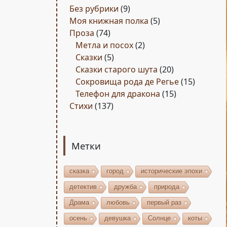
Без рубрики
(9)
Моя книжная полка
(5)
Проза
(74)
Метла и посох
(2)
Сказки
(5)
Сказки старого шута
(20)
Сокровища рода де Регье
(15)
Телефон для дракона
(15)
Стихи
(137)
Метки
сказка
город
исторические эпохи
детектив
дружба
природа
Драма
любовь
первый раз
осень
девушка
Солнце
коты