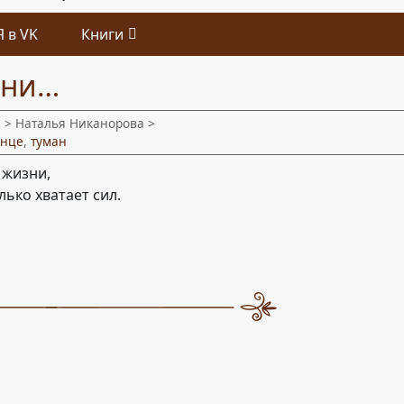
Я в VK
Книги
зни…
и
> Наталья Никанорова >
лнце
,
туман
 жизни,
лько хватает сил.