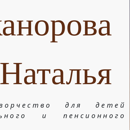
анорова
Наталья
ворчество для детей
льного и пенсионного