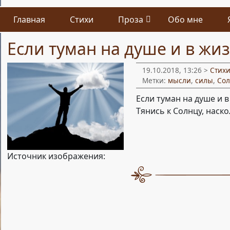
Главная
Стихи
Проза
Обо мне
Если туман на душе и в жи
19.10.2018, 13:26 >
Стих
Метки:
мысли
,
силы
,
Со
Если туман на душе и в
Тянись к Солнцу, наско
Источник изображения: