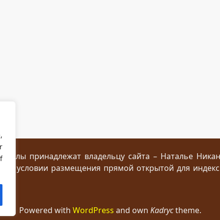
,
r
ериалы принадлежат владельцу сайта – Наталье Ника
f
 при условии размещения прямой открытой для индек
Powered with
WordPress
and own
Kadryc
theme.