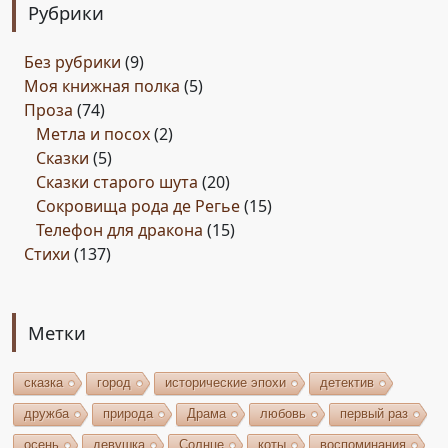
Рубрики
Без рубрики
(9)
Моя книжная полка
(5)
Проза
(74)
Метла и посох
(2)
Сказки
(5)
Сказки старого шута
(20)
Сокровища рода де Регье
(15)
Телефон для дракона
(15)
Стихи
(137)
Метки
сказка
город
исторические эпохи
детектив
дружба
природа
Драма
любовь
первый раз
осень
девушка
Солнце
коты
воспоминания