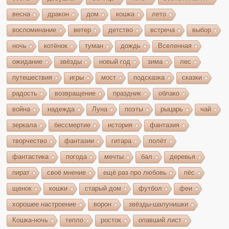
весна
дракон
дом
кошка
лето
воспоминание
ветер
детство
встреча
выбор
ночь
котёнок
туман
дождь
Вселенная
ожидание
звёзды
новый год
зима
лес
путешествия
игры
мост
подсказка
сказки
радость
возвращение
праздник
облако
война
надежда
Луна
поэты
рыцарь
чай
зеркала
бессмертие
история
фантазия
творчество
фантазии
гитара
полёт
фантастика
погода
мечты
бал
деревья
пират
своё мнение
ещё раз про любовь
пёс
щенок
кошки
старый дом
футбол
феи
хорошее настроение
ворон
звёзды-шалунишки
Кошка-ночь
тепло
росток
опавший лист