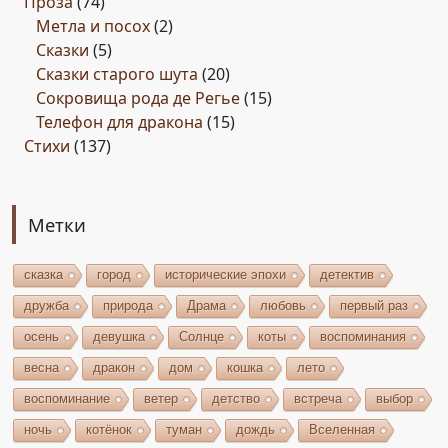
Проза
(74)
Метла и посох
(2)
Сказки
(5)
Сказки старого шута
(20)
Сокровища рода де Регье
(15)
Телефон для дракона
(15)
Стихи
(137)
Метки
сказка
город
исторические эпохи
детектив
дружба
природа
Драма
любовь
первый раз
осень
девушка
Солнце
коты
воспоминания
весна
дракон
дом
кошка
лето
воспоминание
ветер
детство
встреча
выбор
ночь
котёнок
туман
дождь
Вселенная