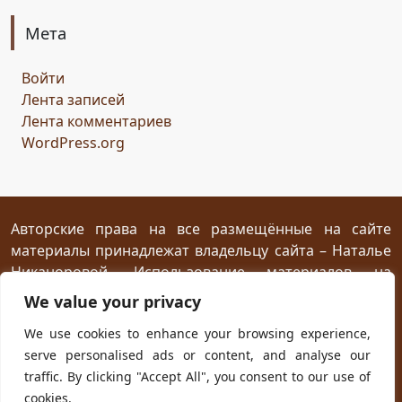
возрождение
состязание
Чёрный Кузнец
Мета
Горисвет
река
утро
ключ
двери
Войти
сомнение
карта
решение
грядущее
Лента записей
Прошлое
обновление
пожелание
настроение
Лента комментариев
мяч
стирательная резинка
школа
WordPress.org
драконий стоматолог
конец похода
дракон-хранитель
развлечение
переход
дежа вю
задача
скалы
море
иллюзия
ресторан
испытание
Авторские права на все размещённые на сайте
материалы принадлежат владельцу сайта – Наталье
птица Киви
путеводный камень
магия камня
Никаноровой. Использование материалов на
поиски пути
Заброшенный город
Сафи
эмпатия
посторонних сайтах разрешается без
We value your privacy
сокровище
шантаж
ссора
мужчины
предварительного согласия при условии
We use cookies to enhance your browsing experience,
женщины
дворец
кузница
гнев дракона
жар
размещения прямой открытой для индексирования
serve personalised ads or content, and analyse our
ссылки на первоисточник не ниже первого абзаца
испуг
побег
плен
план
приключение
traffic. By clicking "Accept All", you consent to our use of
текста.
ловушка
телефон
гадание
cookies.