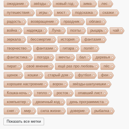
ожидание
звёзды
новый год
зима
лес
путешествия
игры
мост
подсказка
сказки
радость
возвращение
праздник
облако
война
надежда
Луна
поэты
рыцарь
чай
зеркала
бессмертие
история
фантазия
творчество
фантазии
гитара
полёт
фантастика
погода
мечты
бал
деревья
пират
своё мнение
ещё раз про любовь
пёс
щенок
кошки
старый дом
футбол
феи
хорошее настроение
ворон
звёзды-шалунишки
Кошка-ночь
тепло
росток
опавший лист
компьютер
двоичный код
день программиста
снег
мир
сила жизни
доверие
рыбалка
волшебство
игрушки
чудеса
небо
костёр
Показать все метки
бельтайн
Крым
кипарисы
звезда