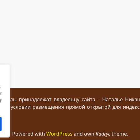
,
r
ериалы принадлежат владельцу сайта – Наталье Ника
f
 при условии размещения прямой открытой для индек
Powered with
WordPress
and own
Kadryc
theme.