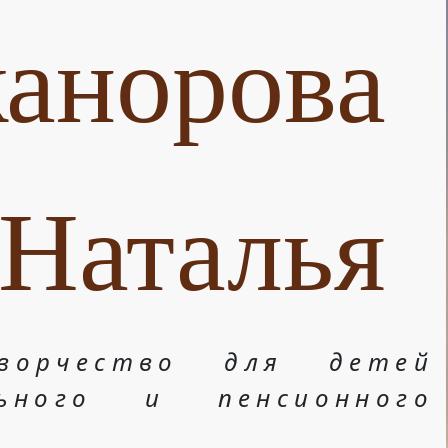
анорова
Наталья
ворчество для детей
льного и пенсионного