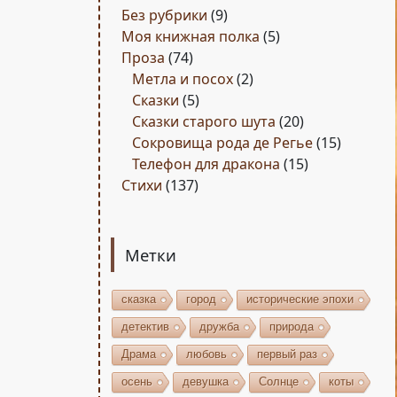
Без рубрики
(9)
Моя книжная полка
(5)
Проза
(74)
Метла и посох
(2)
Сказки
(5)
Сказки старого шута
(20)
Сокровища рода де Регье
(15)
Телефон для дракона
(15)
Стихи
(137)
Метки
сказка
город
исторические эпохи
детектив
дружба
природа
Драма
любовь
первый раз
осень
девушка
Солнце
коты