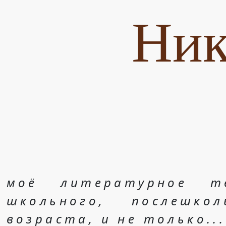
Ник
моё литературное т
школьного, послешко
возраста, и не только...