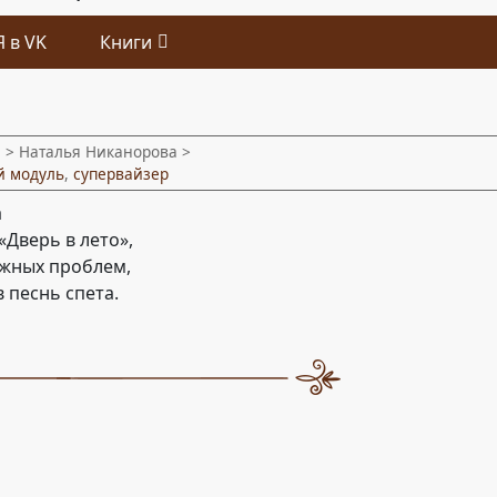
Я в VK
Книги
и
> Наталья Никанорова >
й модуль
,
супервайзер
а
Дверь в лето»,
жных проблем,
 песнь спета.