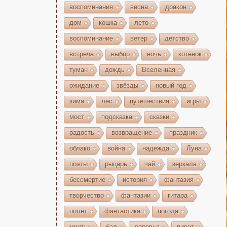
воспоминания
весна
дракон
дом
кошка
лето
воспоминание
ветер
детство
встреча
выбор
ночь
котёнок
туман
дождь
Вселенная
ожидание
звёзды
новый год
зима
лес
путешествия
игры
мост
подсказка
сказки
радость
возвращение
праздник
облако
война
надежда
Луна
поэты
рыцарь
чай
зеркала
бессмертие
история
фантазия
творчество
фантазии
гитара
полёт
фантастика
погода
мечты
бал
деревья
пират