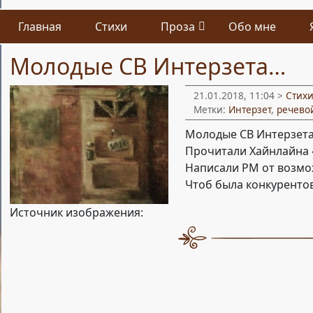
Главная
Стихи
Проза
Обо мне
Молодые СВ Интерзета…
21.01.2018, 11:04 >
Стих
Метки:
Интерзет
,
речево
Молодые СВ Интерзет
Прочитали Хайнлайна «
Написали РМ от возмо
Чтоб была конкурентов
Источник изображения: