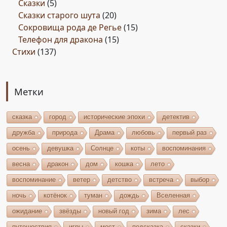
Сказки
(5)
Сказки старого шута
(20)
Сокровища рода де Регье
(15)
Телефон для дракона
(15)
Стихи
(137)
Метки
сказка
город
исторические эпохи
детектив
дружба
природа
Драма
любовь
первый раз
осень
девушка
Солнце
коты
воспоминания
весна
дракон
дом
кошка
лето
воспоминание
ветер
детство
встреча
выбор
ночь
котёнок
туман
дождь
Вселенная
ожидание
звёзды
новый год
зима
лес
путешествия
игры
мост
подсказка
сказки