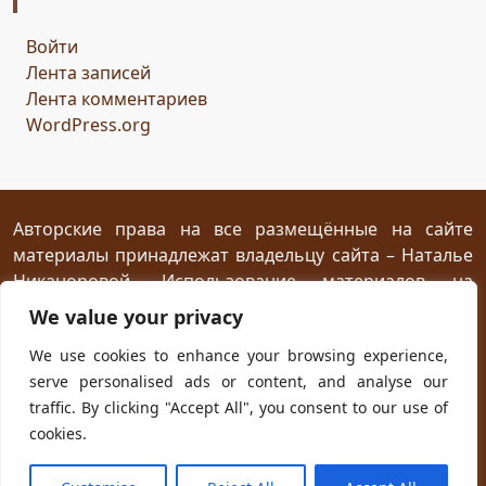
Горисвет
река
утро
ключ
двери
Войти
сомнение
карта
решение
грядущее
Лента записей
Прошлое
обновление
пожелание
настроение
Лента комментариев
мяч
стирательная резинка
школа
WordPress.org
драконий стоматолог
конец похода
дракон-хранитель
развлечение
переход
дежа вю
задача
скалы
море
иллюзия
ресторан
испытание
Авторские права на все размещённые на сайте
материалы принадлежат владельцу сайта – Наталье
птица Киви
путеводный камень
магия камня
Никаноровой. Использование материалов на
поиски пути
Заброшенный город
Сафи
эмпатия
посторонних сайтах разрешается без
We value your privacy
сокровище
шантаж
ссора
мужчины
предварительного согласия при условии
We use cookies to enhance your browsing experience,
женщины
дворец
кузница
гнев дракона
жар
размещения прямой открытой для индексирования
serve personalised ads or content, and analyse our
ссылки на первоисточник не ниже первого абзаца
испуг
побег
плен
план
приключение
traffic. By clicking "Accept All", you consent to our use of
текста.
ловушка
телефон
гадание
cookies.
новогодняя распродажа
юмор
хорошая погода
Powered with
WordPress
and own
Kadryc
theme.