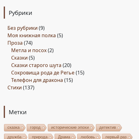
Рубрики
Без рубрики
(9)
Моя книжная полка
(5)
Проза
(74)
Метла и посох
(2)
Сказки
(5)
Сказки старого шута
(20)
Сокровища рода де Регье
(15)
Телефон для дракона
(15)
Стихи
(137)
Метки
сказка
город
исторические эпохи
детектив
дружба
природа
Драма
любовь
первый раз