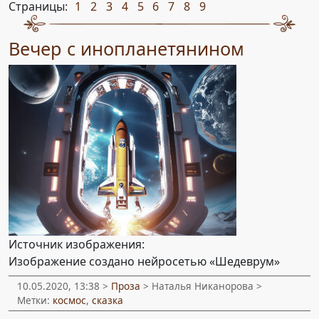
Страницы:
1
2
3
4
5
6
7
8
9
,
,
,
,
,
,
,
,
Вечер с инопланетянином
Источник изображения:
Изображение создано нейросетью «Шедеврум»
10.05.2020, 13:38 >
Проза
> Наталья Никанорова >
Метки:
космос
,
сказка