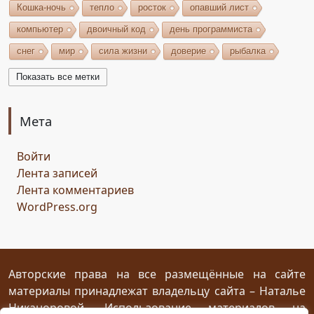
Кошка-ночь
тепло
росток
опавший лист
компьютер
двоичный код
день программиста
снег
мир
сила жизни
доверие
рыбалка
волшебство
игрушки
чудеса
небо
костёр
Показать все метки
бельтайн
Крым
кипарисы
звезда
возрождение
состязание
Чёрный Кузнец
Мета
Горисвет
река
утро
ключ
двери
Войти
сомнение
карта
решение
грядущее
Лента записей
Прошлое
обновление
пожелание
настроение
Лента комментариев
мяч
стирательная резинка
школа
WordPress.org
драконий стоматолог
конец похода
дракон-хранитель
развлечение
переход
дежа вю
задача
скалы
море
иллюзия
ресторан
испытание
Авторские права на все размещённые на сайте
материалы принадлежат владельцу сайта – Наталье
птица Киви
путеводный камень
магия камня
Никаноровой. Использование материалов на
поиски пути
Заброшенный город
Сафи
эмпатия