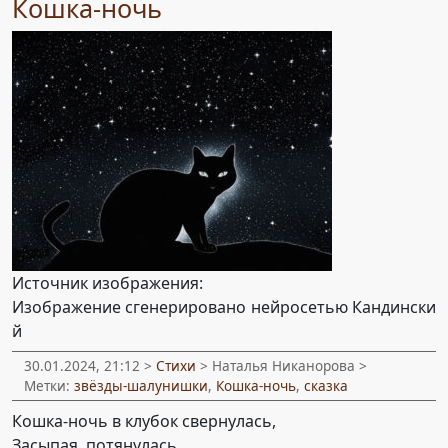
Кошка-ночь
Источник изображения:
Изображение сгенерировано нейросетью Кандински
й
30.01.2024, 21:12 >
Стихи
> Наталья Никанорова >
Метки:
звёзды-шалунишки
,
Кошка-ночь
,
сказка
Кошка-ночь в клубок свернулась,
Засыпая, потянулась,