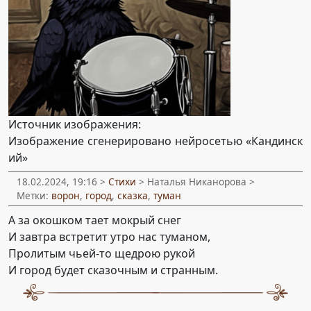
Источник изображения:
Изображение сгенерировано нейросетью «Кандинск
ий»
18.02.2024, 19:16 >
Стихи
> Наталья Никанорова >
Метки:
ворон
,
город
,
сказка
,
туман
А за окошком тает мокрый снег
И завтра встретит утро нас туманом,
Пролитым чьей-то щедрою рукой
И город будет сказочным и странным.