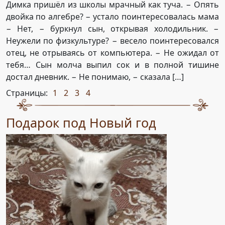
Димка пришёл из школы мрачный как туча. − Опять
двойка по алгебре? − устало поинтересовалась мама
− Нет, − буркнул сын, открывая холодильник. −
Неужели по физкультуре? − весело поинтересовался
отец, не отрываясь от компьютера. − Не ожидал от
тебя… Сын молча выпил сок и в полной тишине
достал дневник. − Не понимаю, − сказала […]
Страницы:
1
2
3
4
,
,
,
Подарок под Новый год