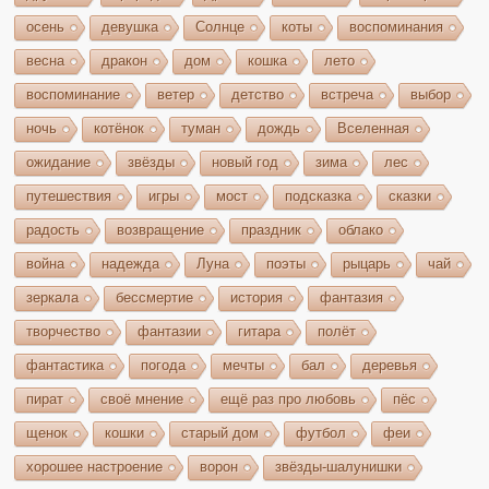
осень
девушка
Солнце
коты
воспоминания
весна
дракон
дом
кошка
лето
воспоминание
ветер
детство
встреча
выбор
ночь
котёнок
туман
дождь
Вселенная
ожидание
звёзды
новый год
зима
лес
путешествия
игры
мост
подсказка
сказки
радость
возвращение
праздник
облако
война
надежда
Луна
поэты
рыцарь
чай
зеркала
бессмертие
история
фантазия
творчество
фантазии
гитара
полёт
фантастика
погода
мечты
бал
деревья
пират
своё мнение
ещё раз про любовь
пёс
щенок
кошки
старый дом
футбол
феи
хорошее настроение
ворон
звёзды-шалунишки