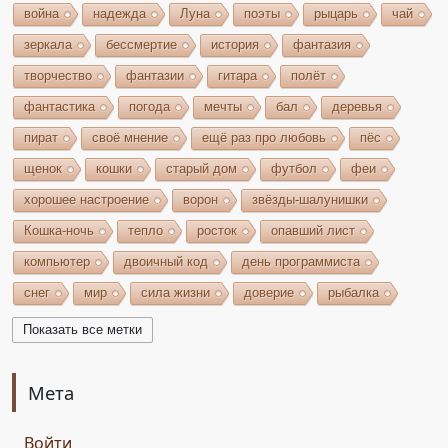
война
надежда
Луна
поэты
рыцарь
чай
зеркала
бессмертие
история
фантазия
творчество
фантазии
гитара
полёт
фантастика
погода
мечты
бал
деревья
пират
своё мнение
ещё раз про любовь
пёс
щенок
кошки
старый дом
футбол
феи
хорошее настроение
ворон
звёзды-шалунишки
Кошка-ночь
тепло
росток
опавший лист
компьютер
двоичный код
день программиста
снег
мир
сила жизни
доверие
рыбалка
волшебство
игрушки
чудеса
небо
костёр
Показать все метки
бельтайн
Крым
кипарисы
звезда
возрождение
состязание
Чёрный Кузнец
Мета
Горисвет
река
утро
ключ
двери
Войти
сомнение
карта
решение
грядущее