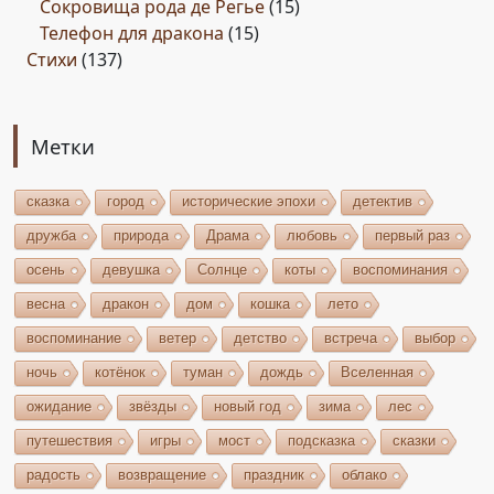
Сокровища рода де Регье
(15)
Телефон для дракона
(15)
Стихи
(137)
Метки
сказка
город
исторические эпохи
детектив
дружба
природа
Драма
любовь
первый раз
осень
девушка
Солнце
коты
воспоминания
весна
дракон
дом
кошка
лето
воспоминание
ветер
детство
встреча
выбор
ночь
котёнок
туман
дождь
Вселенная
ожидание
звёзды
новый год
зима
лес
путешествия
игры
мост
подсказка
сказки
радость
возвращение
праздник
облако