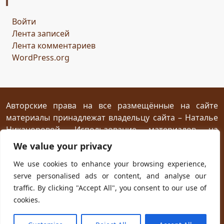
Горисвет
река
утро
ключ
двери
Войти
сомнение
карта
решение
грядущее
Лента записей
Прошлое
обновление
пожелание
настроение
Лента комментариев
мяч
стирательная резинка
школа
WordPress.org
драконий стоматолог
конец похода
дракон-хранитель
развлечение
переход
дежа вю
задача
скалы
море
иллюзия
ресторан
испытание
Авторские права на все размещённые на сайте
материалы принадлежат владельцу сайта – Наталье
птица Киви
путеводный камень
магия камня
Никаноровой. Использование материалов на
поиски пути
Заброшенный город
Сафи
эмпатия
посторонних сайтах разрешается без
We value your privacy
сокровище
шантаж
ссора
мужчины
предварительного согласия при условии
We use cookies to enhance your browsing experience,
женщины
дворец
кузница
гнев дракона
жар
размещения прямой открытой для индексирования
serve personalised ads or content, and analyse our
ссылки на первоисточник не ниже первого абзаца
испуг
побег
плен
план
приключение
traffic. By clicking "Accept All", you consent to our use of
текста.
ловушка
телефон
гадание
cookies.
новогодняя распродажа
юмор
хорошая погода
Powered with
WordPress
and own
Kadryc
theme.