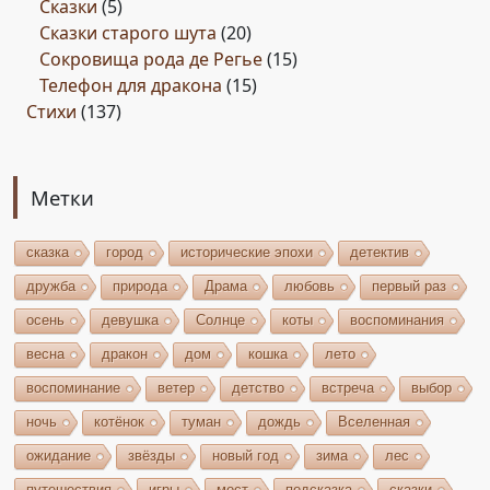
Сказки
(5)
Сказки старого шута
(20)
Сокровища рода де Регье
(15)
Телефон для дракона
(15)
Стихи
(137)
Метки
сказка
город
исторические эпохи
детектив
дружба
природа
Драма
любовь
первый раз
осень
девушка
Солнце
коты
воспоминания
весна
дракон
дом
кошка
лето
воспоминание
ветер
детство
встреча
выбор
ночь
котёнок
туман
дождь
Вселенная
ожидание
звёзды
новый год
зима
лес
путешествия
игры
мост
подсказка
сказки