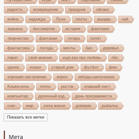
радость
возвращение
праздник
облако
война
надежда
Луна
поэты
рыцарь
чай
зеркала
бессмертие
история
фантазия
творчество
фантазии
гитара
полёт
фантастика
погода
мечты
бал
деревья
пират
своё мнение
ещё раз про любовь
пёс
щенок
кошки
старый дом
футбол
феи
хорошее настроение
ворон
звёзды-шалунишки
Кошка-ночь
тепло
росток
опавший лист
компьютер
двоичный код
день программиста
снег
мир
сила жизни
доверие
рыбалка
волшебство
игрушки
чудеса
небо
костёр
Показать все метки
бельтайн
Крым
кипарисы
звезда
возрождение
состязание
Чёрный Кузнец
Мета