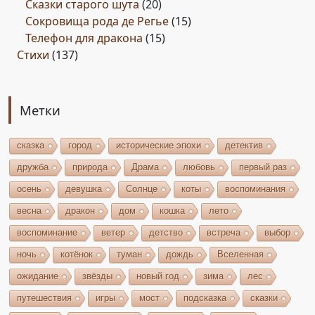
Сказки старого шута
(20)
Сокровища рода де Регье
(15)
Телефон для дракона
(15)
Стихи
(137)
Метки
сказка
город
исторические эпохи
детектив
дружба
природа
Драма
любовь
первый раз
осень
девушка
Солнце
коты
воспоминания
весна
дракон
дом
кошка
лето
воспоминание
ветер
детство
встреча
выбор
ночь
котёнок
туман
дождь
Вселенная
ожидание
звёзды
новый год
зима
лес
путешествия
игры
мост
подсказка
сказки