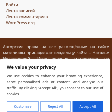
Войти
сомнение
карта
решение
грядущее
Лента записей
Прошлое
обновление
пожелание
настроение
Лента комментариев
мяч
стирательная резинка
школа
WordPress.org
драконий стоматолог
конец похода
дракон-хранитель
развлечение
переход
дежа вю
задача
скалы
море
иллюзия
ресторан
испытание
Авторские права на все размещённые на сайте
материалы принадлежат владельцу сайта – Наталье
птица Киви
путеводный камень
магия камня
Никаноровой. Использование материалов на
поиски пути
Заброшенный город
Сафи
эмпатия
посторонних сайтах разрешается без
We value your privacy
сокровище
шантаж
ссора
мужчины
предварительного согласия при условии
We use cookies to enhance your browsing experience,
женщины
дворец
кузница
гнев дракона
жар
размещения прямой открытой для индексирования
serve personalised ads or content, and analyse our
ссылки на первоисточник не ниже первого абзаца
испуг
побег
плен
план
приключение
traffic. By clicking "Accept All", you consent to our use of
текста.
ловушка
телефон
гадание
cookies.
новогодняя распродажа
юмор
хорошая погода
Powered with
WordPress
and own
Kadryc
theme.
Customise
Reject All
Accept All
чудо
будущее
первоапрельская шутка
космос