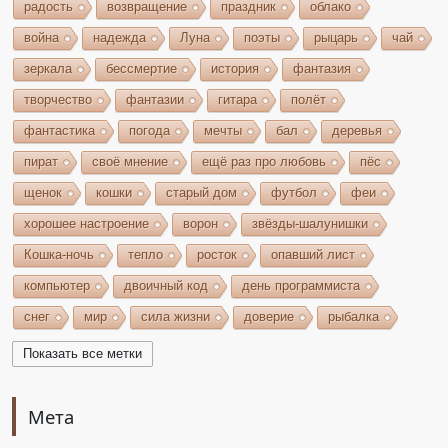
радость
возвращение
праздник
облако
война
надежда
Луна
поэты
рыцарь
чай
зеркала
бессмертие
история
фантазия
творчество
фантазии
гитара
полёт
фантастика
погода
мечты
бал
деревья
пират
своё мнение
ещё раз про любовь
пёс
щенок
кошки
старый дом
футбол
феи
хорошее настроение
ворон
звёзды-шалунишки
Кошка-ночь
тепло
росток
опавший лист
компьютер
двоичный код
день программиста
снег
мир
сила жизни
доверие
рыбалка
волшебство
игрушки
чудеса
небо
костёр
Показать все метки
бельтайн
Крым
кипарисы
звезда
возрождение
состязание
Чёрный Кузнец
Мета
Горисвет
река
утро
ключ
двери