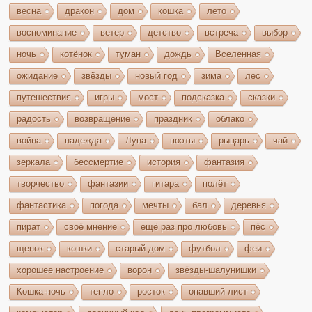
весна
дракон
дом
кошка
лето
воспоминание
ветер
детство
встреча
выбор
ночь
котёнок
туман
дождь
Вселенная
ожидание
звёзды
новый год
зима
лес
путешествия
игры
мост
подсказка
сказки
радость
возвращение
праздник
облако
война
надежда
Луна
поэты
рыцарь
чай
зеркала
бессмертие
история
фантазия
творчество
фантазии
гитара
полёт
фантастика
погода
мечты
бал
деревья
пират
своё мнение
ещё раз про любовь
пёс
щенок
кошки
старый дом
футбол
феи
хорошее настроение
ворон
звёзды-шалунишки
Кошка-ночь
тепло
росток
опавший лист