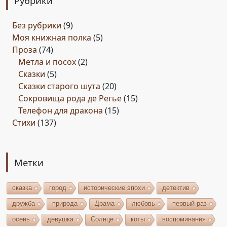
Рубрики
Без рубрики
(9)
Моя книжная полка
(5)
Проза
(74)
Метла и посох
(2)
Сказки
(5)
Сказки старого шута
(20)
Сокровища рода де Регье
(15)
Телефон для дракона
(15)
Стихи
(137)
Метки
сказка
город
исторические эпохи
детектив
дружба
природа
Драма
любовь
первый раз
осень
девушка
Солнце
коты
воспоминания