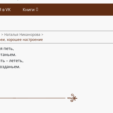
Я в VK
Книги
и
> Наталья Никанорова >
феи
,
хорошее настроение
я петь,
отаньем.
ть – лететь,
розданьем.