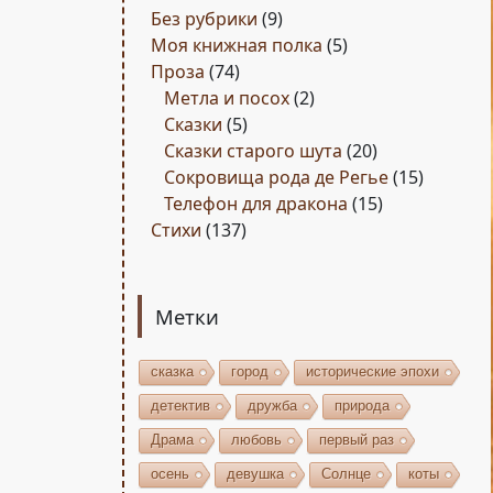
Без рубрики
(9)
Моя книжная полка
(5)
Проза
(74)
Метла и посох
(2)
Сказки
(5)
Сказки старого шута
(20)
Сокровища рода де Регье
(15)
Телефон для дракона
(15)
Стихи
(137)
Метки
сказка
город
исторические эпохи
детектив
дружба
природа
Драма
любовь
первый раз
осень
девушка
Солнце
коты