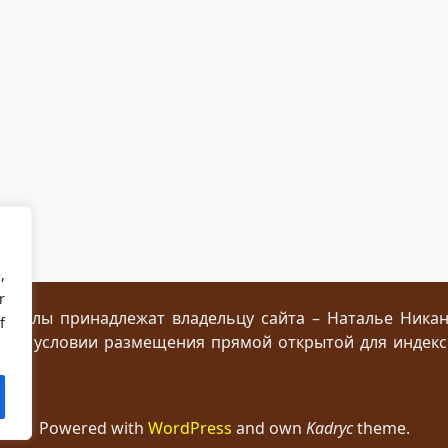
,
r
ериалы принадлежат владельцу сайта – Наталье Ника
f
 при условии размещения прямой открытой для индек
Powered with
WordPress
and own
Kadryc
theme.