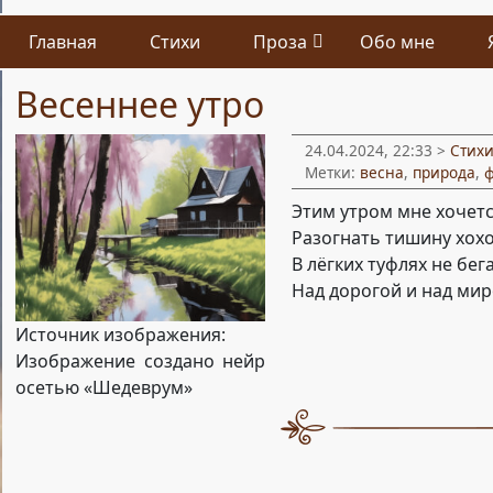
Главная
Стихи
Проза
Обо мне
Весеннее утро
24.04.2024, 22:33 >
Стих
Метки:
весна
,
природа
,
Этим утром мне хочетс
Разогнать тишину хох
В лёгких туфлях не бега
Над дорогой и над ми
Источник изображения:
Изображение создано нейр
осетью «Шедеврум»