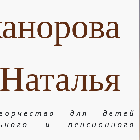
анорова
Наталья
ворчество для детей
льного и пенсионного