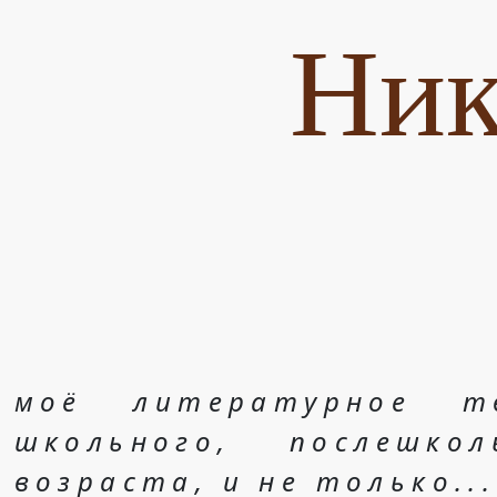
Ник
моё литературное т
школьного, послешко
возраста, и не только...