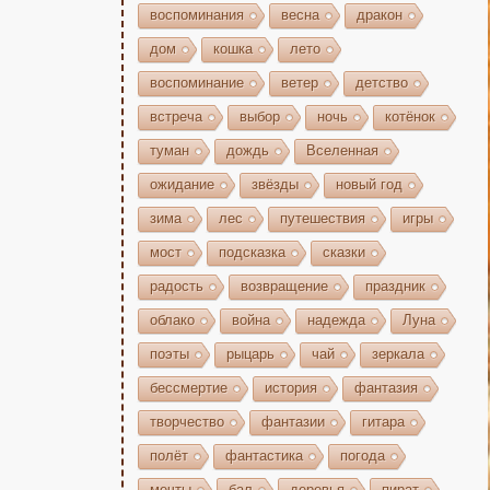
воспоминания
весна
дракон
дом
кошка
лето
воспоминание
ветер
детство
встреча
выбор
ночь
котёнок
туман
дождь
Вселенная
ожидание
звёзды
новый год
зима
лес
путешествия
игры
мост
подсказка
сказки
радость
возвращение
праздник
облако
война
надежда
Луна
поэты
рыцарь
чай
зеркала
бессмертие
история
фантазия
творчество
фантазии
гитара
полёт
фантастика
погода
мечты
бал
деревья
пират