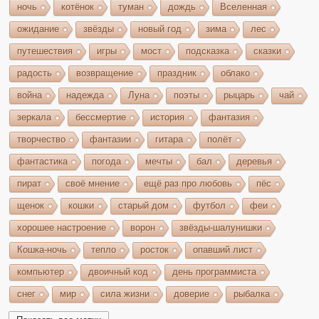
ночь
котёнок
туман
дождь
Вселенная
ожидание
звёзды
новый год
зима
лес
путешествия
игры
мост
подсказка
сказки
радость
возвращение
праздник
облако
война
надежда
Луна
поэты
рыцарь
чай
зеркала
бессмертие
история
фантазия
творчество
фантазии
гитара
полёт
фантастика
погода
мечты
бал
деревья
пират
своё мнение
ещё раз про любовь
пёс
щенок
кошки
старый дом
футбол
феи
хорошее настроение
ворон
звёзды-шалунишки
Кошка-ночь
тепло
росток
опавший лист
компьютер
двоичный код
день программиста
снег
мир
сила жизни
доверие
рыбалка
волшебство
игрушки
чудеса
небо
костёр