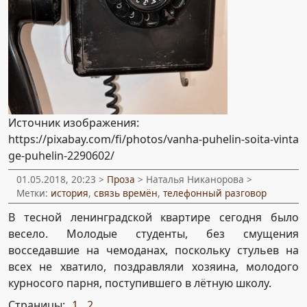
Источник изображения:
https://pixabay.com/fi/photos/vanha-puhelin-soita-vinta
ge-puhelin-2290602/
01.05.2018, 20:23 >
Проза
> Наталья Никанорова >
Метки:
история
,
связь времён
,
телефонный разговор
В тесной ленинградской квартире сегодня было
весело. Молодые студенты, без смущения
восседавшие на чемоданах, поскольку стульев на
всех не хватило, поздравляли хозяина, молодого
курносого парня, поступившего в лётную школу.
Страницы:
1
2
,