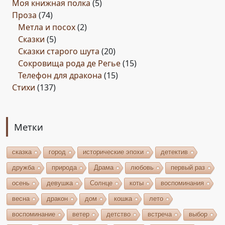
Моя книжная полка
(5)
Проза
(74)
Метла и посох
(2)
Сказки
(5)
Сказки старого шута
(20)
Сокровища рода де Регье
(15)
Телефон для дракона
(15)
Стихи
(137)
Метки
сказка
город
исторические эпохи
детектив
дружба
природа
Драма
любовь
первый раз
осень
девушка
Солнце
коты
воспоминания
весна
дракон
дом
кошка
лето
воспоминание
ветер
детство
встреча
выбор