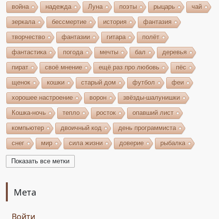
война
надежда
Луна
поэты
рыцарь
чай
зеркала
бессмертие
история
фантазия
творчество
фантазии
гитара
полёт
фантастика
погода
мечты
бал
деревья
пират
своё мнение
ещё раз про любовь
пёс
щенок
кошки
старый дом
футбол
феи
хорошее настроение
ворон
звёзды-шалунишки
Кошка-ночь
тепло
росток
опавший лист
компьютер
двоичный код
день программиста
снег
мир
сила жизни
доверие
рыбалка
волшебство
игрушки
чудеса
небо
костёр
Показать все метки
бельтайн
Крым
кипарисы
звезда
возрождение
состязание
Чёрный Кузнец
Мета
Горисвет
река
утро
ключ
двери
Войти
сомнение
карта
решение
грядущее