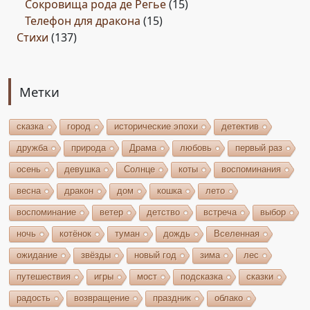
Сокровища рода де Регье
(15)
Телефон для дракона
(15)
Стихи
(137)
Метки
сказка
город
исторические эпохи
детектив
дружба
природа
Драма
любовь
первый раз
осень
девушка
Солнце
коты
воспоминания
весна
дракон
дом
кошка
лето
воспоминание
ветер
детство
встреча
выбор
ночь
котёнок
туман
дождь
Вселенная
ожидание
звёзды
новый год
зима
лес
путешествия
игры
мост
подсказка
сказки
радость
возвращение
праздник
облако