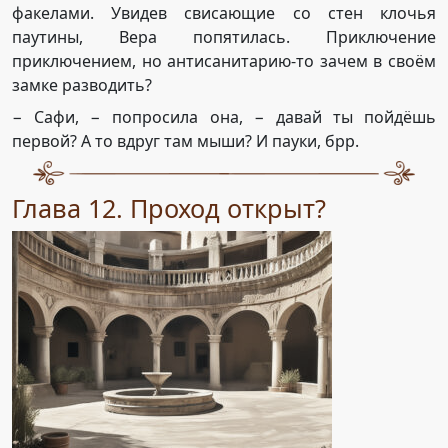
факелами. Увидев свисающие со стен клочья
паутины, Вера попятилась. Приключение
приключением, но антисанитарию-то зачем в своём
замке разводить?
− Сафи, − попросила она, − давай ты пойдёшь
первой? А то вдруг там мыши? И пауки, брр.
Глава 12. Проход открыт?