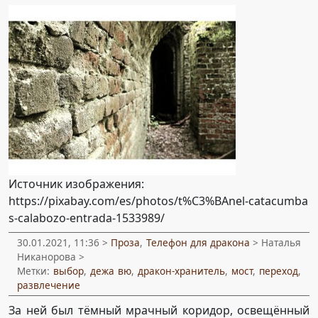
Источник изображения:
https://pixabay.com/es/photos/t%C3%BAnel-catacumba
s-calabozo-entrada-1533989/
30.01.2021, 11:36 >
Проза
,
Телефон для дракона
> Наталья
Никанорова >
Метки:
выбор
,
дежа вю
,
дракон-хранитель
,
мост
,
переход
,
развлечение
За ней был тёмный мрачный коридор, освещённый