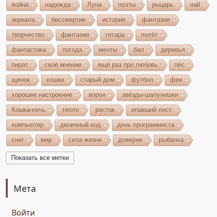
война
надежда
Луна
поэты
рыцарь
чай
зеркала
бессмертие
история
фантазия
творчество
фантазии
гитара
полёт
фантастика
погода
мечты
бал
деревья
пират
своё мнение
ещё раз про любовь
пёс
щенок
кошки
старый дом
футбол
феи
хорошее настроение
ворон
звёзды-шалунишки
Кошка-ночь
тепло
росток
опавший лист
компьютер
двоичный код
день программиста
снег
мир
сила жизни
доверие
рыбалка
волшебство
игрушки
чудеса
небо
костёр
Показать все метки
бельтайн
Крым
кипарисы
звезда
возрождение
состязание
Чёрный Кузнец
Мета
Горисвет
река
утро
ключ
двери
Войти
сомнение
карта
решение
грядущее