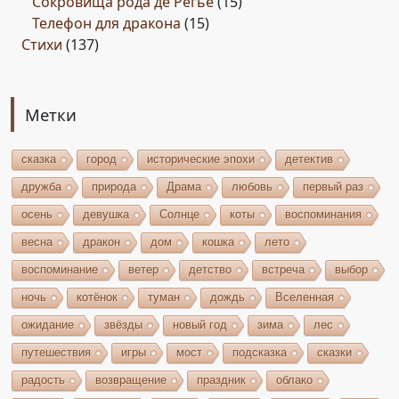
Сокровища рода де Регье
(15)
Телефон для дракона
(15)
Стихи
(137)
Метки
сказка
город
исторические эпохи
детектив
дружба
природа
Драма
любовь
первый раз
осень
девушка
Солнце
коты
воспоминания
весна
дракон
дом
кошка
лето
воспоминание
ветер
детство
встреча
выбор
ночь
котёнок
туман
дождь
Вселенная
ожидание
звёзды
новый год
зима
лес
путешествия
игры
мост
подсказка
сказки
радость
возвращение
праздник
облако