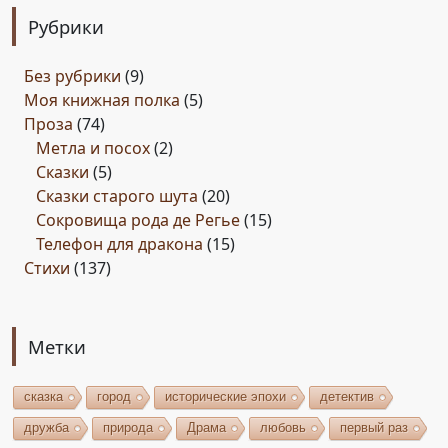
Рубрики
Без рубрики
(9)
Моя книжная полка
(5)
Проза
(74)
Метла и посох
(2)
Сказки
(5)
Сказки старого шута
(20)
Сокровища рода де Регье
(15)
Телефон для дракона
(15)
Стихи
(137)
Метки
сказка
город
исторические эпохи
детектив
дружба
природа
Драма
любовь
первый раз