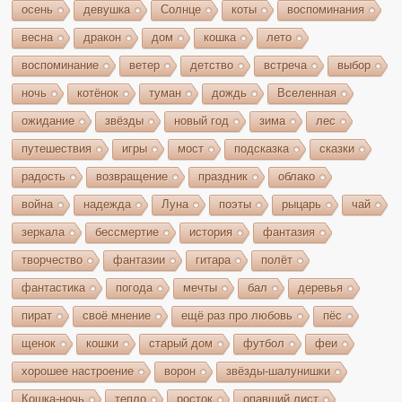
осень
девушка
Солнце
коты
воспоминания
весна
дракон
дом
кошка
лето
воспоминание
ветер
детство
встреча
выбор
ночь
котёнок
туман
дождь
Вселенная
ожидание
звёзды
новый год
зима
лес
путешествия
игры
мост
подсказка
сказки
радость
возвращение
праздник
облако
война
надежда
Луна
поэты
рыцарь
чай
зеркала
бессмертие
история
фантазия
творчество
фантазии
гитара
полёт
фантастика
погода
мечты
бал
деревья
пират
своё мнение
ещё раз про любовь
пёс
щенок
кошки
старый дом
футбол
феи
хорошее настроение
ворон
звёзды-шалунишки
Кошка-ночь
тепло
росток
опавший лист