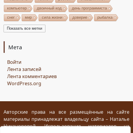
компьютер
двоичный код
день программиста
снег
мир
сила жизни
доверие
рыбалка
волшебство
игрушки
чудеса
небо
костёр
Показать все метки
бельтайн
Крым
кипарисы
звезда
возрождение
состязание
Чёрный Кузнец
Мета
Горисвет
река
утро
ключ
двери
Войти
сомнение
карта
решение
грядущее
Лента записей
Прошлое
обновление
пожелание
настроение
Лента комментариев
мяч
стирательная резинка
школа
WordPress.org
драконий стоматолог
конец похода
дракон-хранитель
развлечение
переход
дежа вю
задача
скалы
море
иллюзия
ресторан
испытание
Авторские права на все размещённые на сайте
материалы принадлежат владельцу сайта – Наталье
птица Киви
путеводный камень
магия камня
Никаноровой. Использование материалов на
поиски пути
Заброшенный город
Сафи
эмпатия