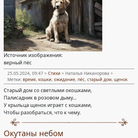
Источник изображения:
верный пёс
25.05.2024, 09:47 >
Стихи
> Наталья Никанорова >
Метки:
время
,
кошки
,
ожидание
,
пёс
,
старый дом
,
щенок
Старый дом со светлыми окошками,
Палисадник в розовом дыму…
У крыльца щенок играет с кошками,
Чтобы разобраться, что к чему.
Окутаны небом