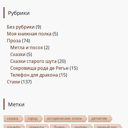
Рубрики
Без рубрики
(9)
Моя книжная полка
(5)
Проза
(74)
Метла и посох
(2)
Сказки
(5)
Сказки старого шута
(20)
Сокровища рода де Регье
(15)
Телефон для дракона
(15)
Стихи
(137)
Метки
сказка
город
исторические эпохи
детектив
дружба
природа
Драма
любовь
первый раз