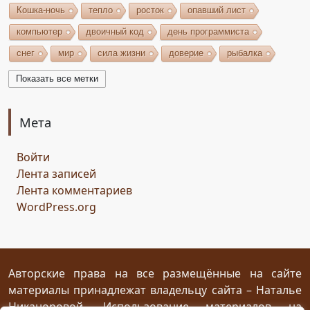
Кошка-ночь
тепло
росток
опавший лист
компьютер
двоичный код
день программиста
снег
мир
сила жизни
доверие
рыбалка
волшебство
игрушки
чудеса
небо
костёр
Показать все метки
бельтайн
Крым
кипарисы
звезда
возрождение
состязание
Чёрный Кузнец
Мета
Горисвет
река
утро
ключ
двери
Войти
сомнение
карта
решение
грядущее
Лента записей
Прошлое
обновление
пожелание
настроение
Лента комментариев
мяч
стирательная резинка
школа
WordPress.org
драконий стоматолог
конец похода
дракон-хранитель
развлечение
переход
дежа вю
задача
скалы
море
иллюзия
ресторан
испытание
Авторские права на все размещённые на сайте
материалы принадлежат владельцу сайта – Наталье
птица Киви
путеводный камень
магия камня
Никаноровой. Использование материалов на