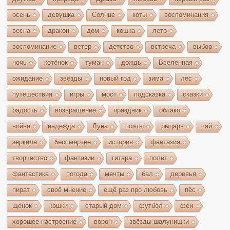
осень
девушка
Солнце
коты
воспоминания
весна
дракон
дом
кошка
лето
воспоминание
ветер
детство
встреча
выбор
ночь
котёнок
туман
дождь
Вселенная
ожидание
звёзды
новый год
зима
лес
путешествия
игры
мост
подсказка
сказки
радость
возвращение
праздник
облако
война
надежда
Луна
поэты
рыцарь
чай
зеркала
бессмертие
история
фантазия
творчество
фантазии
гитара
полёт
фантастика
погода
мечты
бал
деревья
пират
своё мнение
ещё раз про любовь
пёс
щенок
кошки
старый дом
футбол
феи
хорошее настроение
ворон
звёзды-шалунишки