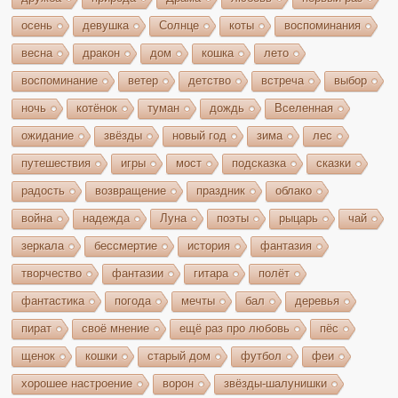
осень
девушка
Солнце
коты
воспоминания
весна
дракон
дом
кошка
лето
воспоминание
ветер
детство
встреча
выбор
ночь
котёнок
туман
дождь
Вселенная
ожидание
звёзды
новый год
зима
лес
путешествия
игры
мост
подсказка
сказки
радость
возвращение
праздник
облако
война
надежда
Луна
поэты
рыцарь
чай
зеркала
бессмертие
история
фантазия
творчество
фантазии
гитара
полёт
фантастика
погода
мечты
бал
деревья
пират
своё мнение
ещё раз про любовь
пёс
щенок
кошки
старый дом
футбол
феи
хорошее настроение
ворон
звёзды-шалунишки