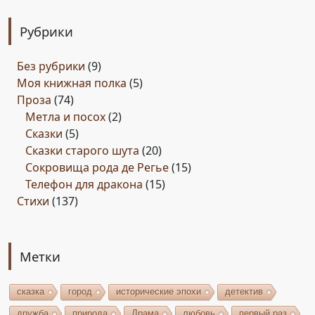
Рубрики
Без рубрики
(9)
Моя книжная полка
(5)
Проза
(74)
Метла и посох
(2)
Сказки
(5)
Сказки старого шута
(20)
Сокровища рода де Регье
(15)
Телефон для дракона
(15)
Стихи
(137)
Метки
сказка
город
исторические эпохи
детектив
дружба
природа
Драма
любовь
первый раз