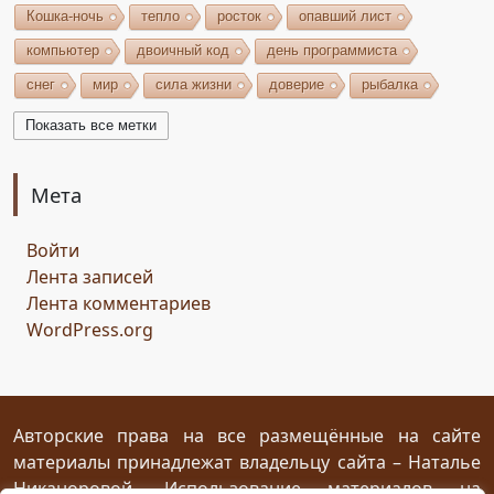
Кошка-ночь
тепло
росток
опавший лист
компьютер
двоичный код
день программиста
снег
мир
сила жизни
доверие
рыбалка
волшебство
игрушки
чудеса
небо
костёр
Показать все метки
бельтайн
Крым
кипарисы
звезда
возрождение
состязание
Чёрный Кузнец
Мета
Горисвет
река
утро
ключ
двери
Войти
сомнение
карта
решение
грядущее
Лента записей
Прошлое
обновление
пожелание
настроение
Лента комментариев
мяч
стирательная резинка
школа
WordPress.org
драконий стоматолог
конец похода
дракон-хранитель
развлечение
переход
дежа вю
задача
скалы
море
иллюзия
ресторан
испытание
Авторские права на все размещённые на сайте
материалы принадлежат владельцу сайта – Наталье
птица Киви
путеводный камень
магия камня
Никаноровой. Использование материалов на