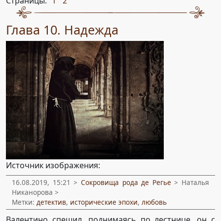
Страницы:
1
2
,
Глава 10. Надежда
Источник изображения:
16.08.2019, 15:21 >
Сокровища рода де Регье
> Наталья
Никанорова >
Метки:
детектив
,
исторические эпохи
,
любовь
Валентино спешил, поднимаясь по лестнице, он с