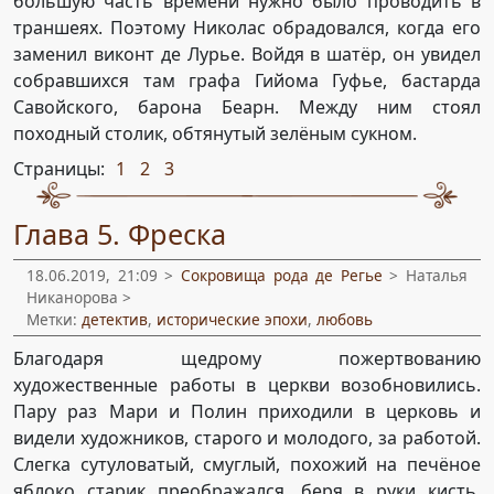
большую часть времени нужно было проводить в
траншеях. Поэтому Николас обрадовался, когда его
заменил виконт де Лурье. Войдя в шатёр, он увидел
собравшихся там графа Гийома Гуфье, бастарда
Савойского, барона Беарн. Между ним стоял
походный столик, обтянутый зелёным сукном.
Страницы:
1
2
3
,
,
Глава 5. Фреска
18.06.2019, 21:09 >
Сокровища рода де Регье
> Наталья
Никанорова >
Метки:
детектив
,
исторические эпохи
,
любовь
Благодаря щедрому пожертвованию
художественные работы в церкви возобновились.
Пару раз Мари и Полин приходили в церковь и
видели художников, старого и молодого, за работой.
Слегка сутуловатый, смуглый, похожий на печёное
яблоко старик преображался, беря в руки кисть.