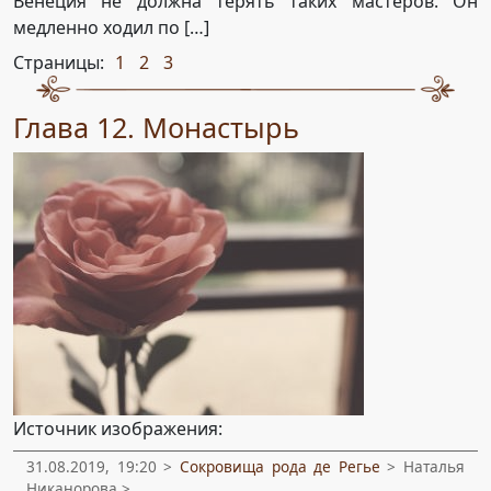
Венеция не должна терять таких мастеров. Он
медленно ходил по […]
Страницы:
1
2
3
,
,
Глава 12. Монастырь
Источник изображения:
31.08.2019, 19:20 >
Сокровища рода де Регье
> Наталья
Никанорова >