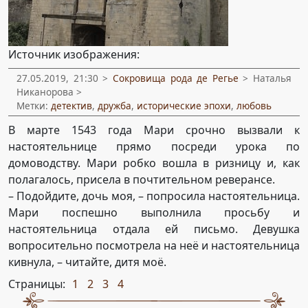
Источник изображения:
27.05.2019, 21:30 >
Сокровища рода де Регье
> Наталья
Никанорова >
Метки:
детектив
,
дружба
,
исторические эпохи
,
любовь
В марте 1543 года Мари срочно вызвали к
настоятельнице прямо посреди урока по
домоводству. Мари робко вошла в ризницу и, как
полагалось, присела в почтительном реверансе.
– Подойдите, дочь моя, – попросила настоятельница.
Мари поспешно выполнила просьбу и
настоятельница отдала ей письмо. Девушка
вопросительно посмотрела на неё и настоятельница
кивнула, – читайте, дитя моё.
Страницы:
1
2
3
4
,
,
,