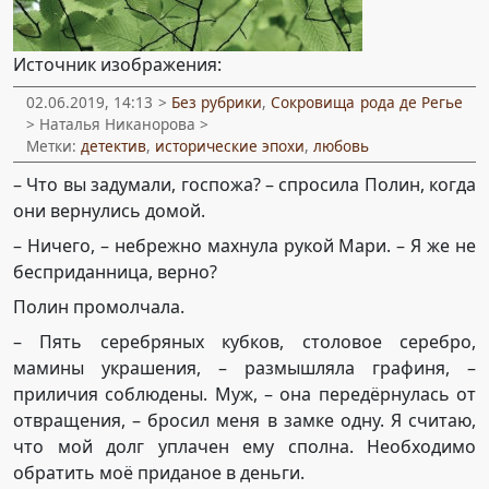
Источник изображения:
02.06.2019, 14:13 >
Без рубрики
,
Сокровища рода де Регье
> Наталья Никанорова >
Метки:
детектив
,
исторические эпохи
,
любовь
– Что вы задумали, госпожа? – спросила Полин, когда
они вернулись домой.
– Ничего, – небрежно махнула рукой Мари. – Я же не
бесприданница, верно?
Полин промолчала.
– Пять серебряных кубков, столовое серебро,
мамины украшения, – размышляла графиня, –
приличия соблюдены. Муж, – она передёрнулась от
отвращения, – бросил меня в замке одну. Я считаю,
что мой долг уплачен ему сполна. Необходимо
обратить моё приданое в деньги.