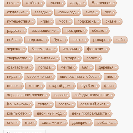
ночь
котёнок
туман
дождь
Вселенная
ожидание
звёзды
новый год
зима
лес
путешествия
игры
мост
подсказка
сказки
радость
возвращение
праздник
облако
война
надежда
Луна
поэты
рыцарь
чай
зеркала
бессмертие
история
фантазия
творчество
фантазии
гитара
полёт
фантастика
погода
мечты
бал
деревья
пират
своё мнение
ещё раз про любовь
пёс
щенок
кошки
старый дом
футбол
феи
хорошее настроение
ворон
звёзды-шалунишки
Кошка-ночь
тепло
росток
опавший лист
компьютер
двоичный код
день программиста
снег
мир
сила жизни
доверие
рыбалка
волшебство
игрушки
чудеса
небо
костёр