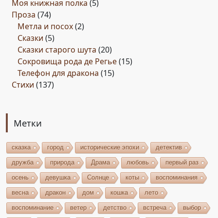
Моя книжная полка
(5)
Проза
(74)
Метла и посох
(2)
Сказки
(5)
Сказки старого шута
(20)
Сокровища рода де Регье
(15)
Телефон для дракона
(15)
Стихи
(137)
Метки
сказка
город
исторические эпохи
детектив
дружба
природа
Драма
любовь
первый раз
осень
девушка
Солнце
коты
воспоминания
весна
дракон
дом
кошка
лето
воспоминание
ветер
детство
встреча
выбор