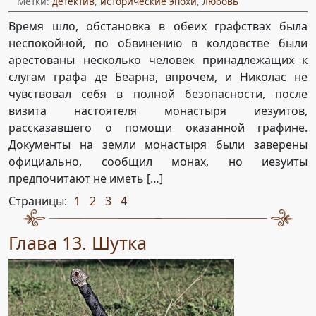
Метки:
детектив
,
исторические эпохи
,
любовь
Время шло, обстановка в обеих графствах была
неспокойной, по обвинению в колдовстве были
арестованы несколько человек принадлежащих к
слугам графа де Беарна, впрочем, и Николас не
чувствовал себя в полной безопасности, после
визита настоятеля монастыря иезуитов,
рассказавшего о помощи оказанной графине.
Документы на земли монастыря были заверены
официально, сообщил монах, но иезуиты
предпочитают не иметь […]
Страницы:
1
2
3
4
,
,
,
Глава 13. Шутка