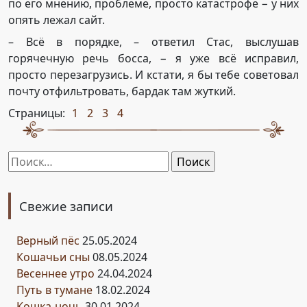
по его мнению, проблеме, просто катастрофе − у них
опять лежал сайт.
– Всё в порядке, – ответил Стас, выслушав
горячечную речь босса, − я уже всё исправил,
просто перезагрузись. И кстати, я бы тебе советовал
почту отфильтровать, бардак там жуткий.
Страницы:
1
2
3
4
,
,
,
Найти:
Свежие записи
Верный пёс
25.05.2024
Кошачьи сны
08.05.2024
Весеннее утро
24.04.2024
Путь в тумане
18.02.2024
Кошка-ночь
30.01.2024