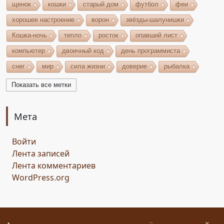
щенок
кошки
старый дом
футбол
феи
хорошее настроение
ворон
звёзды-шалунишки
Кошка-ночь
тепло
росток
опавший лист
компьютер
двоичный код
день программиста
снег
мир
сила жизни
доверие
рыбалка
волшебство
игрушки
чудеса
небо
костёр
Показать все метки
бельтайн
Крым
кипарисы
звезда
возрождение
состязание
Чёрный Кузнец
Мета
Горисвет
река
утро
ключ
двери
Войти
сомнение
карта
решение
грядущее
Лента записей
Прошлое
обновление
пожелание
настроение
Лента комментариев
мяч
стирательная резинка
школа
WordPress.org
драконий стоматолог
конец похода
дракон-хранитель
развлечение
переход
дежа вю
задача
скалы
море
иллюзия
ресторан
испытание