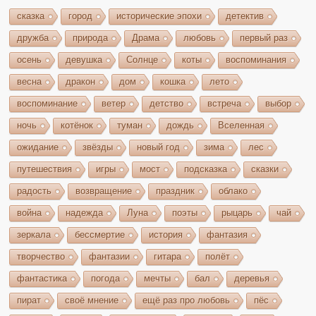
сказка
город
исторические эпохи
детектив
дружба
природа
Драма
любовь
первый раз
осень
девушка
Солнце
коты
воспоминания
весна
дракон
дом
кошка
лето
воспоминание
ветер
детство
встреча
выбор
ночь
котёнок
туман
дождь
Вселенная
ожидание
звёзды
новый год
зима
лес
путешествия
игры
мост
подсказка
сказки
радость
возвращение
праздник
облако
война
надежда
Луна
поэты
рыцарь
чай
зеркала
бессмертие
история
фантазия
творчество
фантазии
гитара
полёт
фантастика
погода
мечты
бал
деревья
пират
своё мнение
ещё раз про любовь
пёс