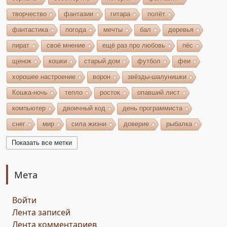
творчество
фантазии
гитара
полёт
фантастика
погода
мечты
бал
деревья
пират
своё мнение
ещё раз про любовь
пёс
щенок
кошки
старый дом
футбол
феи
хорошее настроение
ворон
звёзды-шалунишки
Кошка-ночь
тепло
росток
опавший лист
компьютер
двоичный код
день программиста
снег
мир
сила жизни
доверие
рыбалка
волшебство
игрушки
чудеса
небо
костёр
Показать все метки
бельтайн
Крым
кипарисы
звезда
возрождение
состязание
Чёрный Кузнец
Мета
Горисвет
река
утро
ключ
двери
Войти
сомнение
карта
решение
грядущее
Лента записей
Прошлое
обновление
пожелание
настроение
Лента комментариев