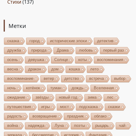
Стихи
(137)
Метки
сказка
город
исторические эпохи
детектив
дружба
природа
Драма
любовь
первый раз
осень
девушка
Солнце
коты
воспоминания
весна
дракон
дом
кошка
лето
воспоминание
ветер
детство
встреча
выбор
ночь
котёнок
туман
дождь
Вселенная
ожидание
звёзды
новый год
зима
лес
путешествия
игры
мост
подсказка
сказки
радость
возвращение
праздник
облако
война
надежда
Луна
поэты
рыцарь
чай
зеркала
бессмертие
история
фантазия