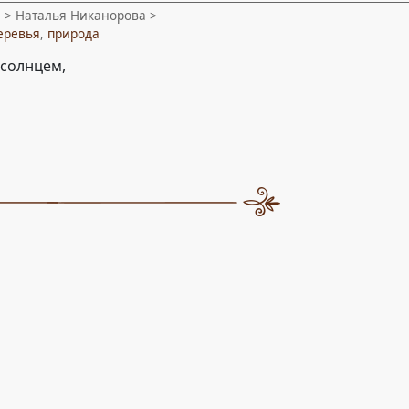
и
> Наталья Никанорова >
еревья
,
природа
солнцем,