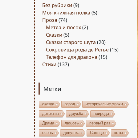
Без рубрики
(9)
Моя книжная полка
(5)
Проза
(74)
Метла и посох
(2)
Сказки
(5)
Сказки старого шута
(20)
Сокровища рода де Регье
(15)
Телефон для дракона
(15)
Стихи
(137)
Метки
сказка
город
исторические эпохи
детектив
дружба
природа
Драма
любовь
первый раз
осень
девушка
Солнце
коты