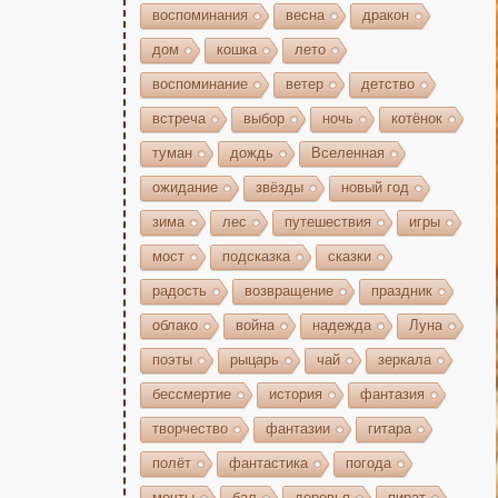
воспоминания
весна
дракон
дом
кошка
лето
воспоминание
ветер
детство
встреча
выбор
ночь
котёнок
туман
дождь
Вселенная
ожидание
звёзды
новый год
зима
лес
путешествия
игры
мост
подсказка
сказки
радость
возвращение
праздник
облако
война
надежда
Луна
поэты
рыцарь
чай
зеркала
бессмертие
история
фантазия
творчество
фантазии
гитара
полёт
фантастика
погода
мечты
бал
деревья
пират