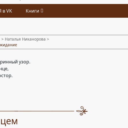
Я в VK
Книги
и
> Наталья Никанорова >
жидание
ринный узор.
нце,
остор.
нцем