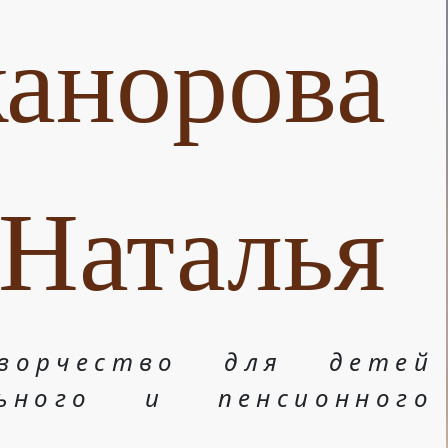
анорова
Наталья
ворчество для детей
льного и пенсионного