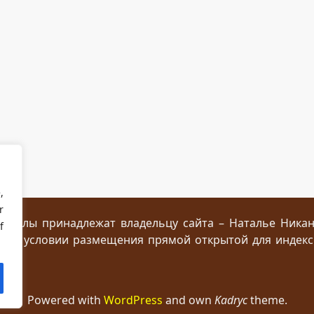
,
r
ериалы принадлежат владельцу сайта – Наталье Ника
f
 при условии размещения прямой открытой для индек
Powered with
WordPress
and own
Kadryc
theme.