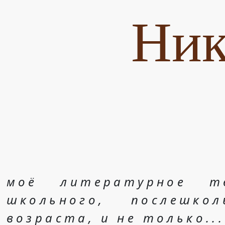
Ник
моё литературное т
школьного, послешко
возраста, и не только...