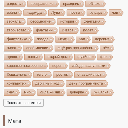
радость
возвращение
праздник
облако
война
надежда
Луна
поэты
рыцарь
чай
зеркала
бессмертие
история
фантазия
творчество
фантазии
гитара
полёт
фантастика
погода
мечты
бал
деревья
пират
своё мнение
ещё раз про любовь
пёс
щенок
кошки
старый дом
футбол
феи
хорошее настроение
ворон
звёзды-шалунишки
Кошка-ночь
тепло
росток
опавший лист
компьютер
двоичный код
день программиста
снег
мир
сила жизни
доверие
рыбалка
волшебство
игрушки
чудеса
небо
костёр
Показать все метки
бельтайн
Крым
кипарисы
звезда
возрождение
состязание
Чёрный Кузнец
Мета
Горисвет
река
утро
ключ
двери