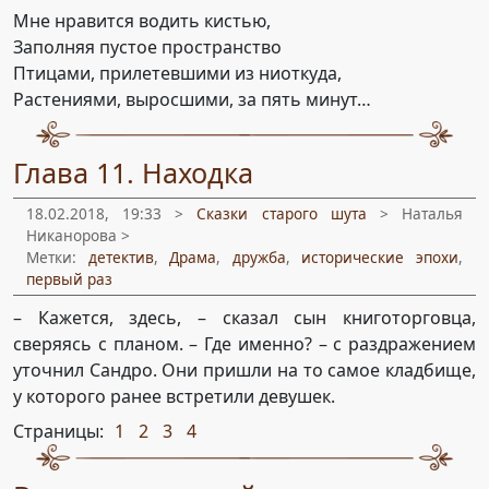
Мне нравится водить кистью,
Заполняя пустое пространство
Птицами, прилетевшими из ниоткуда,
Растениями, выросшими, за пять минут…
Глава 11. Находка
18.02.2018, 19:33 >
Сказки старого шута
> Наталья
Никанорова >
Метки:
детектив
,
Драма
,
дружба
,
исторические эпохи
,
первый раз
– Кажется, здесь, – сказал сын книготорговца,
сверяясь с планом. – Где именно? – с раздражением
уточнил Сандро. Они пришли на то самое кладбище,
у которого ранее встретили девушек.
Страницы:
1
2
3
4
,
,
,