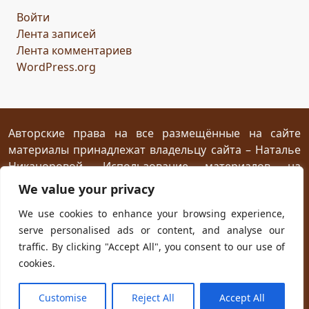
Войти
сомнение
карта
решение
грядущее
Лента записей
Прошлое
обновление
пожелание
настроение
Лента комментариев
мяч
стирательная резинка
школа
WordPress.org
драконий стоматолог
конец похода
дракон-хранитель
развлечение
переход
дежа вю
задача
скалы
море
иллюзия
ресторан
испытание
Авторские права на все размещённые на сайте
материалы принадлежат владельцу сайта – Наталье
птица Киви
путеводный камень
магия камня
Никаноровой. Использование материалов на
поиски пути
Заброшенный город
Сафи
эмпатия
посторонних сайтах разрешается без
We value your privacy
сокровище
шантаж
ссора
мужчины
предварительного согласия при условии
We use cookies to enhance your browsing experience,
женщины
дворец
кузница
гнев дракона
жар
размещения прямой открытой для индексирования
serve personalised ads or content, and analyse our
ссылки на первоисточник не ниже первого абзаца
испуг
побег
плен
план
приключение
traffic. By clicking "Accept All", you consent to our use of
текста.
ловушка
телефон
гадание
cookies.
новогодняя распродажа
юмор
хорошая погода
Powered with
WordPress
and own
Kadryc
theme.
Customise
Reject All
Accept All
чудо
будущее
первоапрельская шутка
космос