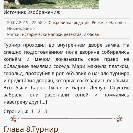
Источник изображения:
20.07.2019, 22:58 >
Сокровища рода де Регье
> Наталья
Никанорова >
Метки:
исторические эпохи детектив
,
любовь
Турнир проходил во внутреннем дворе замка. На
спешно подготовленном поле дворяне собирались
копьём и мечом доказывать своё право на
обладание землями соседа. Мари махнула платком,
герольд, протрубив в рог, объявил о начале турнира
и представил дворян, которые состязались первыми.
Это были барон Гилье и барон Дешуа. Опустив
забрала, они разогнали коней и помчались
навстречу друг […]
Страницы:
1
2
3
,
,
Глава 8.Турнир