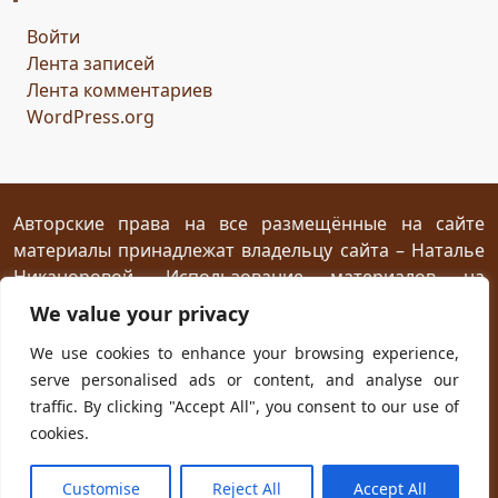
Горисвет
река
утро
ключ
двери
Войти
сомнение
карта
решение
грядущее
Лента записей
Прошлое
обновление
пожелание
настроение
Лента комментариев
мяч
стирательная резинка
школа
WordPress.org
драконий стоматолог
конец похода
дракон-хранитель
развлечение
переход
дежа вю
задача
скалы
море
иллюзия
ресторан
испытание
Авторские права на все размещённые на сайте
материалы принадлежат владельцу сайта – Наталье
птица Киви
путеводный камень
магия камня
Никаноровой. Использование материалов на
поиски пути
Заброшенный город
Сафи
эмпатия
посторонних сайтах разрешается без
We value your privacy
сокровище
шантаж
ссора
мужчины
предварительного согласия при условии
We use cookies to enhance your browsing experience,
женщины
дворец
кузница
гнев дракона
жар
размещения прямой открытой для индексирования
serve personalised ads or content, and analyse our
ссылки на первоисточник не ниже первого абзаца
испуг
побег
плен
план
приключение
traffic. By clicking "Accept All", you consent to our use of
текста.
ловушка
телефон
гадание
cookies.
новогодняя распродажа
юмор
хорошая погода
Powered with
WordPress
and own
Kadryc
theme.
Customise
Reject All
Accept All
чудо
будущее
первоапрельская шутка
космос