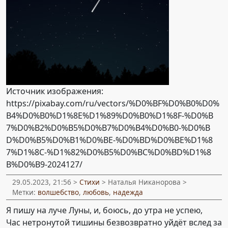
Источник изображения:
https://pixabay.com/ru/vectors/%D0%BF%D0%B0%D0%
B4%D0%B0%D1%8E%D1%89%D0%B0%D1%8F-%D0%B
7%D0%B2%D0%B5%D0%B7%D0%B4%D0%B0-%D0%B
D%D0%B5%D0%B1%D0%BE-%D0%BD%D0%BE%D1%8
7%D1%8C-%D1%82%D0%B5%D0%BC%D0%BD%D1%8
B%D0%B9-2024127/
29.05.2023, 21:56 >
Стихи
> Наталья Никанорова >
Метки:
волшебство
,
любовь
,
надежда
Я пишу на луче Луны, и, боюсь, до утра не успею,
Час нетронутой тишины безвозвратно уйдёт вслед за