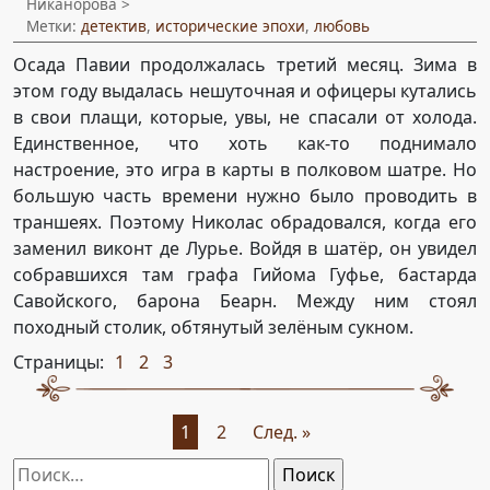
Никанорова >
Метки:
детектив
,
исторические эпохи
,
любовь
Осада Павии продолжалась третий месяц. Зима в
этом году выдалась нешуточная и офицеры кутались
в свои плащи, которые, увы, не спасали от холода.
Единственное, что хоть как-то поднимало
настроение, это игра в карты в полковом шатре. Но
большую часть времени нужно было проводить в
траншеях. Поэтому Николас обрадовался, когда его
заменил виконт де Лурье. Войдя в шатёр, он увидел
собравшихся там графа Гийома Гуфье, бастарда
Савойского, барона Беарн. Между ним стоял
походный столик, обтянутый зелёным сукном.
Страницы:
1
2
3
,
,
По
1
2
След. »
страницам:
Найти: