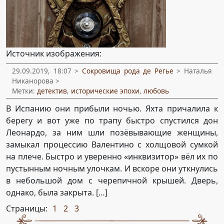
Источник изображения:
29.09.2019, 18:07 >
Сокровища рода де Регье
> Наталья
Никанорова >
Метки:
детектив
,
исторические эпохи
,
любовь
В Испанию они прибыли ночью. Яхта причалила к
берегу и вот уже по трапу быстро спустился дон
Леонардо, за ним шли позёвывающие женщины,
замыкал процессию Валентино с холщовой сумкой
на плече. Быстро и уверенно «инквизитор» вёл их по
пустынным ночным улочкам. И вскоре они уткнулись
в небольшой дом с черепичной крышей. Дверь,
однако, была закрыта. […]
Страницы:
1
2
3
,
,