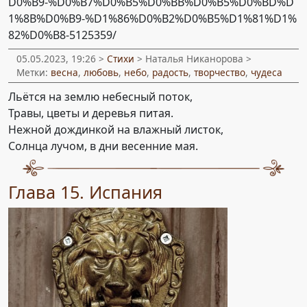
D0%B9-%D0%B7%D0%B5%D0%BB%D0%B5%D0%BD%D
1%8B%D0%B9-%D1%86%D0%B2%D0%B5%D1%81%D1%
82%D0%B8-5125359/
05.05.2023, 19:26 >
Стихи
> Наталья Никанорова >
Метки:
весна
,
любовь
,
небо
,
радость
,
творчество
,
чудеса
Льётся на землю небесный поток,
Травы, цветы и деревья питая.
Нежной дождинкой на влажный листок,
Солнца лучом, в дни весенние мая.
Глава 15. Испания