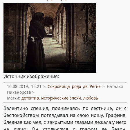
Источник изображения:
16.08.2019, 15:21 >
Сокровища рода де Регье
> Наталья
Никанорова >
Метки:
детектив
,
исторические эпохи
,
любовь
Валентино спешил, поднимаясь по лестнице, он с
беспокойством поглядывал на свою ношу. Графиня,
бледная как мел, с закрытыми глазами лежала у него
на руках. Он столкнулся с графом де Беарн,