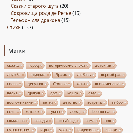
Сказки старого шута
(20)
Сокровища рода де Регье
(15)
Телефон для дракона
(15)
Стихи
(137)
Метки
сказка
город
исторические эпохи
детектив
дружба
природа
Драма
любовь
первый раз
осень
девушка
Солнце
коты
воспоминания
весна
дракон
дом
кошка
лето
воспоминание
ветер
детство
встреча
выбор
ночь
котёнок
туман
дождь
Вселенная
ожидание
звёзды
новый год
зима
лес
путешествия
игры
мост
подсказка
сказки