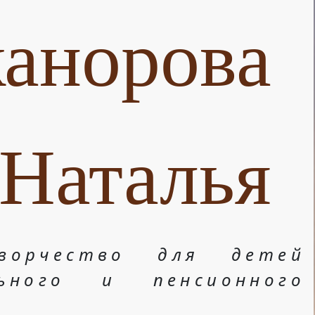
анорова
Наталья
ворчество для детей
льного и пенсионного