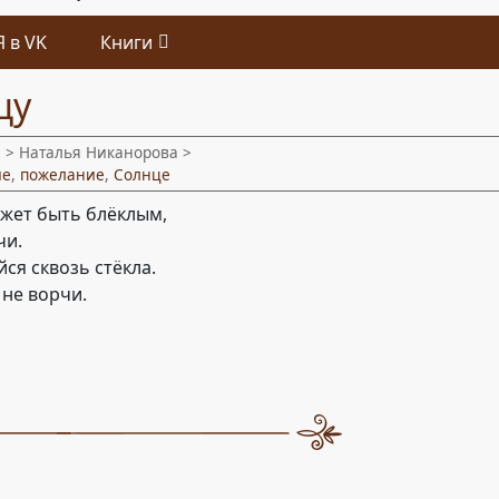
Я в VK
Книги
цу
и
> Наталья Никанорова >
ие
,
пожелание
,
Солнце
ожет быть блёклым,
чи.
ся сквозь стёкла.
 не ворчи.