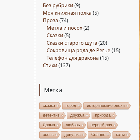
Без рубрики
(9)
Моя книжная полка
(5)
Проза
(74)
Метла и посох
(2)
Сказки
(5)
Сказки старого шута
(20)
Сокровища рода де Регье
(15)
Телефон для дракона
(15)
Стихи
(137)
Метки
сказка
город
исторические эпохи
детектив
дружба
природа
Драма
любовь
первый раз
осень
девушка
Солнце
коты