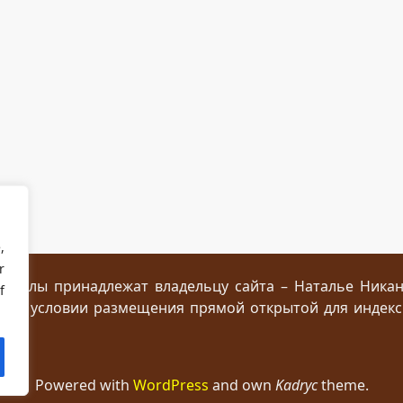
,
r
ериалы принадлежат владельцу сайта – Наталье Ника
f
 при условии размещения прямой открытой для индек
Powered with
WordPress
and own
Kadryc
theme.