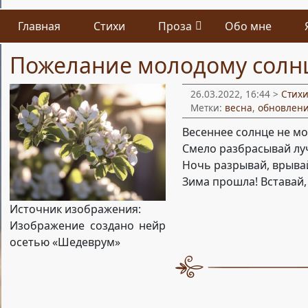
Главная
Стихи
Проза
Обо мне
Пожелание молодому солн
26.03.2022, 16:44 >
Стих
Метки:
весна
,
обновлен
Весеннее солнце не м
Смело разбрасывай лу
Ночь разрывай, врывай
Зима прошла! Вставай,
Источник изображения:
Изображение создано нейр
осетью «Шедеврум»