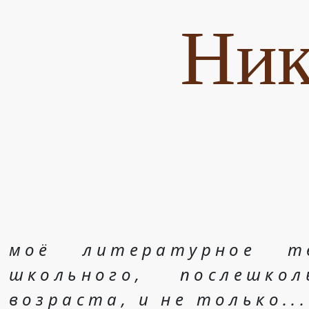
Ник
моё литературное т
школьного, послешко
возраста, и не только...