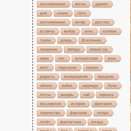
воспоминания
весна
дракон
дом
кошка
лето
воспоминание
ветер
детство
встреча
выбор
ночь
котёнок
туман
дождь
Вселенная
ожидание
звёзды
новый год
зима
лес
путешествия
игры
мост
подсказка
сказки
радость
возвращение
праздник
облако
война
надежда
Луна
поэты
рыцарь
чай
зеркала
бессмертие
история
фантазия
творчество
фантазии
гитара
полёт
фантастика
погода
мечты
бал
деревья
пират