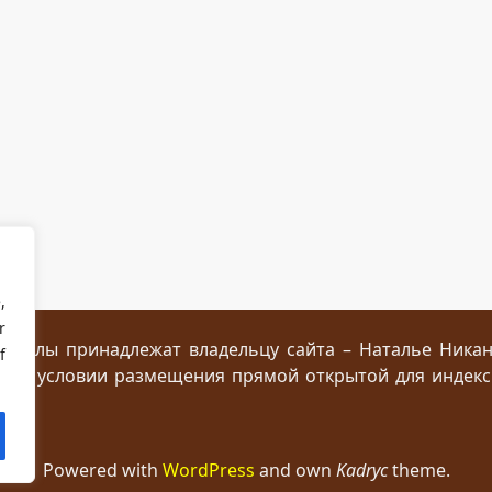
,
r
ериалы принадлежат владельцу сайта – Наталье Ника
f
 при условии размещения прямой открытой для индек
Powered with
WordPress
and own
Kadryc
theme.