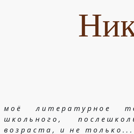
Ник
моё литературное т
школьного, послешко
возраста, и не только...