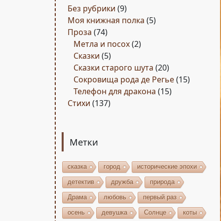
Без рубрики
(9)
Моя книжная полка
(5)
Проза
(74)
Метла и посох
(2)
Сказки
(5)
Сказки старого шута
(20)
Сокровища рода де Регье
(15)
Телефон для дракона
(15)
Стихи
(137)
Метки
сказка
город
исторические эпохи
детектив
дружба
природа
Драма
любовь
первый раз
осень
девушка
Солнце
коты