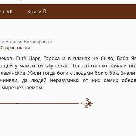
Я в VK
Книги
а
> Наталья Никанорова >
,
Сварог
,
сказка
еков. Ещё Царя Гороха и в планах не было, Баба Яг
Кощей у мамки титьку сосал. Только-только начали о
лавянские. Жили тогда боги с людьми бок о бок. Знали
чиняли, да людей неразумных от них самих обере
в мире незнаемом.