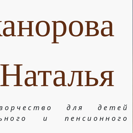
анорова
Наталья
ворчество для детей
льного и пенсионного