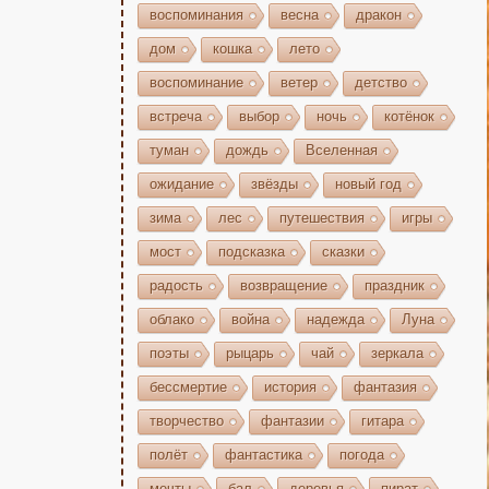
воспоминания
весна
дракон
дом
кошка
лето
воспоминание
ветер
детство
встреча
выбор
ночь
котёнок
туман
дождь
Вселенная
ожидание
звёзды
новый год
зима
лес
путешествия
игры
мост
подсказка
сказки
радость
возвращение
праздник
облако
война
надежда
Луна
поэты
рыцарь
чай
зеркала
бессмертие
история
фантазия
творчество
фантазии
гитара
полёт
фантастика
погода
мечты
бал
деревья
пират