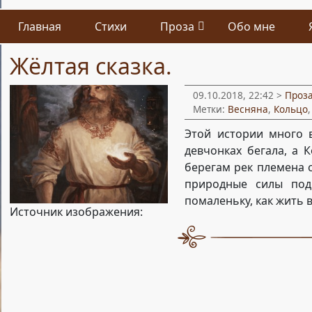
Главная
Стихи
Проза
Обо мне
Жёлтая сказка.
09.10.2018, 22:42 >
Проз
Метки:
Весняна
,
Кольцо
Этой истории много в
девчонках бегала, а 
берегам рек племена с
природные силы под
помаленьку, как жить 
Источник изображения: