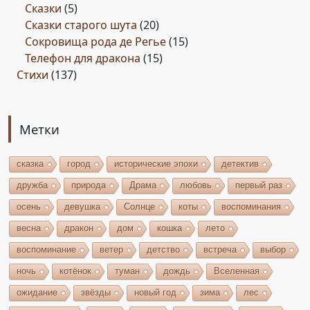
Сказки
(5)
Сказки старого шута
(20)
Сокровища рода де Регье
(15)
Телефон для дракона
(15)
Стихи
(137)
Метки
сказка
город
исторические эпохи
детектив
дружба
природа
Драма
любовь
первый раз
осень
девушка
Солнце
коты
воспоминания
весна
дракон
дом
кошка
лето
воспоминание
ветер
детство
встреча
выбор
ночь
котёнок
туман
дождь
Вселенная
ожидание
звёзды
новый год
зима
лес