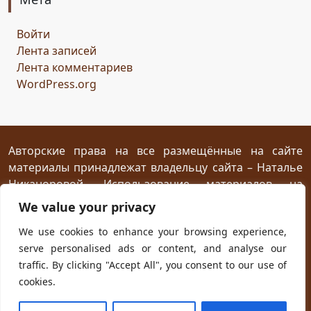
Горисвет
река
утро
ключ
двери
Войти
сомнение
карта
решение
грядущее
Лента записей
Прошлое
обновление
пожелание
настроение
Лента комментариев
мяч
стирательная резинка
школа
WordPress.org
драконий стоматолог
конец похода
дракон-хранитель
развлечение
переход
дежа вю
задача
скалы
море
иллюзия
ресторан
испытание
Авторские права на все размещённые на сайте
материалы принадлежат владельцу сайта – Наталье
птица Киви
путеводный камень
магия камня
Никаноровой. Использование материалов на
поиски пути
Заброшенный город
Сафи
эмпатия
посторонних сайтах разрешается без
We value your privacy
сокровище
шантаж
ссора
мужчины
предварительного согласия при условии
We use cookies to enhance your browsing experience,
женщины
дворец
кузница
гнев дракона
жар
размещения прямой открытой для индексирования
serve personalised ads or content, and analyse our
ссылки на первоисточник не ниже первого абзаца
испуг
побег
плен
план
приключение
traffic. By clicking "Accept All", you consent to our use of
текста.
ловушка
телефон
гадание
cookies.
новогодняя распродажа
юмор
хорошая погода
Powered with
WordPress
and own
Kadryc
theme.