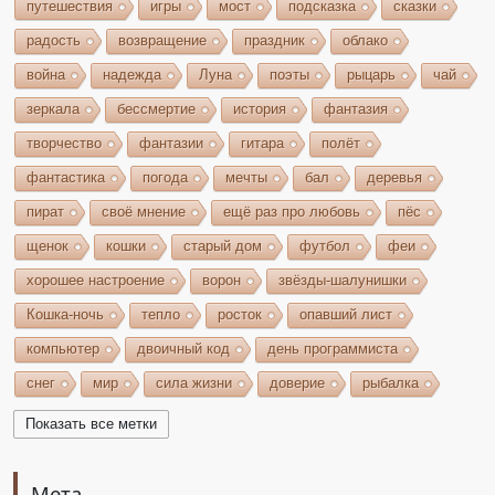
путешествия
игры
мост
подсказка
сказки
радость
возвращение
праздник
облако
война
надежда
Луна
поэты
рыцарь
чай
зеркала
бессмертие
история
фантазия
творчество
фантазии
гитара
полёт
фантастика
погода
мечты
бал
деревья
пират
своё мнение
ещё раз про любовь
пёс
щенок
кошки
старый дом
футбол
феи
хорошее настроение
ворон
звёзды-шалунишки
Кошка-ночь
тепло
росток
опавший лист
компьютер
двоичный код
день программиста
снег
мир
сила жизни
доверие
рыбалка
волшебство
игрушки
чудеса
небо
костёр
Показать все метки
бельтайн
Крым
кипарисы
звезда
возрождение
состязание
Чёрный Кузнец
Мета