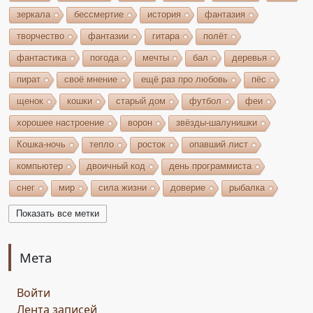
зеркала
бессмертие
история
фантазия
творчество
фантазии
гитара
полёт
фантастика
погода
мечты
бал
деревья
пират
своё мнение
ещё раз про любовь
пёс
щенок
кошки
старый дом
футбол
феи
хорошее настроение
ворон
звёзды-шалунишки
Кошка-ночь
тепло
росток
опавший лист
компьютер
двоичный код
день программиста
снег
мир
сила жизни
доверие
рыбалка
волшебство
игрушки
чудеса
небо
костёр
Показать все метки
бельтайн
Крым
кипарисы
звезда
возрождение
состязание
Чёрный Кузнец
Мета
Горисвет
река
утро
ключ
двери
Войти
сомнение
карта
решение
грядущее
Лента записей