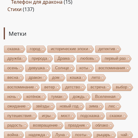
Телефон для дракона
(15)
Стихи
(137)
Метки
сказка
город
исторические эпохи
детектив
дружба
природа
Драма
любовь
первый раз
осень
девушка
Солнце
коты
воспоминания
весна
дракон
дом
кошка
лето
воспоминание
ветер
детство
встреча
выбор
ночь
котёнок
туман
дождь
Вселенная
ожидание
звёзды
новый год
зима
лес
путешествия
игры
мост
подсказка
сказки
радость
возвращение
праздник
облако
война
надежда
Луна
поэты
рыцарь
чай