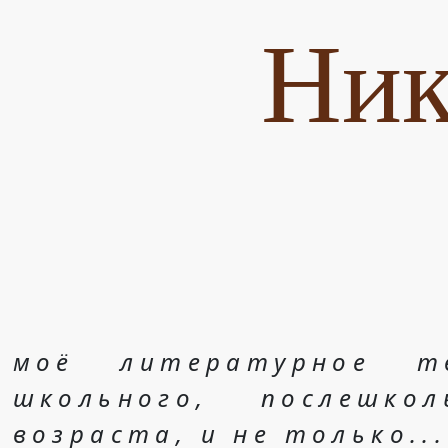
Ник
моё литературное т
школьного, послешко
возраста, и не только...