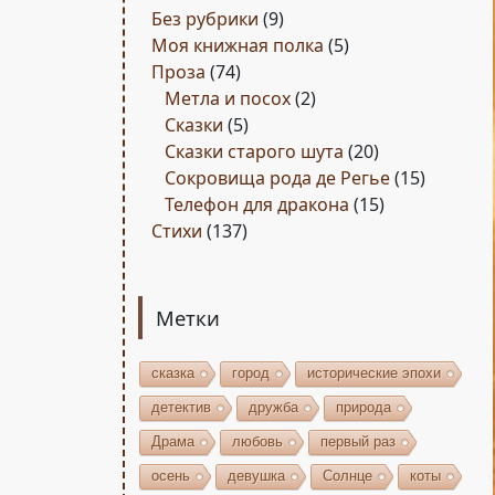
Без рубрики
(9)
Моя книжная полка
(5)
Проза
(74)
Метла и посох
(2)
Сказки
(5)
Сказки старого шута
(20)
Сокровища рода де Регье
(15)
Телефон для дракона
(15)
Стихи
(137)
Метки
сказка
город
исторические эпохи
детектив
дружба
природа
Драма
любовь
первый раз
осень
девушка
Солнце
коты