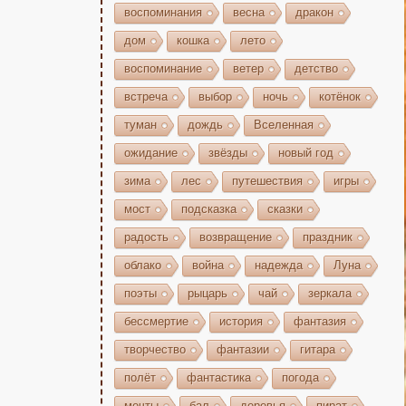
воспоминания
весна
дракон
дом
кошка
лето
воспоминание
ветер
детство
встреча
выбор
ночь
котёнок
туман
дождь
Вселенная
ожидание
звёзды
новый год
зима
лес
путешествия
игры
мост
подсказка
сказки
радость
возвращение
праздник
облако
война
надежда
Луна
поэты
рыцарь
чай
зеркала
бессмертие
история
фантазия
творчество
фантазии
гитара
полёт
фантастика
погода
мечты
бал
деревья
пират