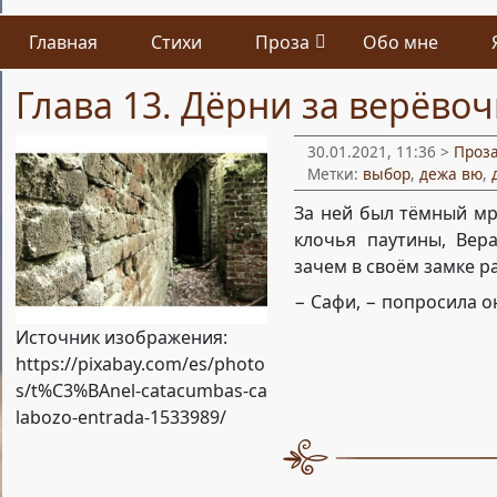
Главная
Стихи
Проза
Обо мне
Глава 13. Дёрни за верёво
30.01.2021, 11:36 >
Проз
Метки:
выбор
,
дежа вю
,
За ней был тёмный мр
клочья паутины, Вер
зачем в своём замке р
− Сафи, − попросила о
Источник изображения:
https://pixabay.com/es/photo
s/t%C3%BAnel-catacumbas-ca
labozo-entrada-1533989/