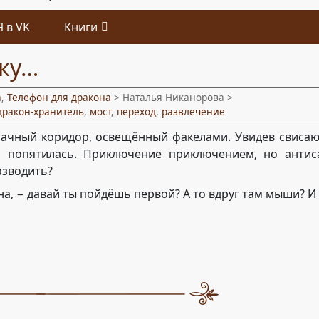
Я в VK
Книги
чку…
а
,
Телефон для дракона
> Наталья Никанорова >
дракон-хранитель
,
мост
,
переход
,
развлечение
ачный коридор, освещённый факелами. Увидев свисаю
а попятилась. Приключение приключением, но антис
азводить?
на, − давай ты пойдёшь первой? А то вдруг там мыши? И 