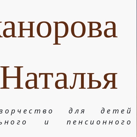
анорова
Наталья
ворчество для детей
льного и пенсионного