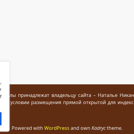
,
r
ериалы принадлежат владельцу сайта – Наталье Ника
f
 при условии размещения прямой открытой для индек
Powered with
WordPress
and own
Kadryc
theme.