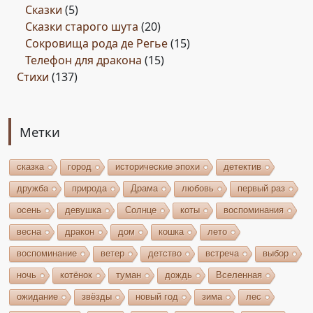
Сказки
(5)
Сказки старого шута
(20)
Сокровища рода де Регье
(15)
Телефон для дракона
(15)
Стихи
(137)
Метки
сказка
город
исторические эпохи
детектив
дружба
природа
Драма
любовь
первый раз
осень
девушка
Солнце
коты
воспоминания
весна
дракон
дом
кошка
лето
воспоминание
ветер
детство
встреча
выбор
ночь
котёнок
туман
дождь
Вселенная
ожидание
звёзды
новый год
зима
лес