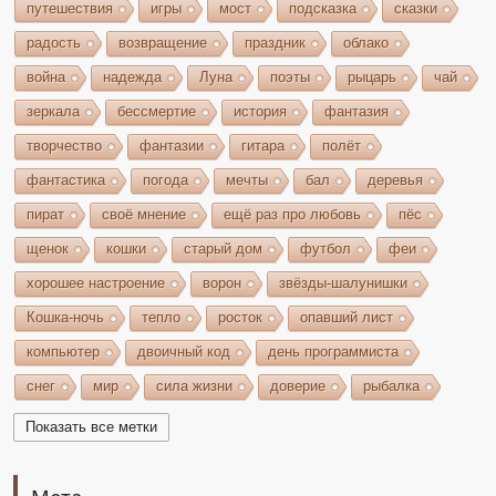
путешествия
игры
мост
подсказка
сказки
радость
возвращение
праздник
облако
война
надежда
Луна
поэты
рыцарь
чай
зеркала
бессмертие
история
фантазия
творчество
фантазии
гитара
полёт
фантастика
погода
мечты
бал
деревья
пират
своё мнение
ещё раз про любовь
пёс
щенок
кошки
старый дом
футбол
феи
хорошее настроение
ворон
звёзды-шалунишки
Кошка-ночь
тепло
росток
опавший лист
компьютер
двоичный код
день программиста
снег
мир
сила жизни
доверие
рыбалка
волшебство
игрушки
чудеса
небо
костёр
Показать все метки
бельтайн
Крым
кипарисы
звезда
возрождение
состязание
Чёрный Кузнец