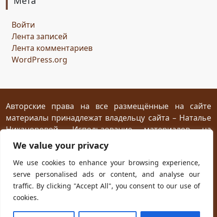
Мета
Горисвет
река
утро
ключ
двери
Войти
сомнение
карта
решение
грядущее
Лента записей
Прошлое
обновление
пожелание
настроение
Лента комментариев
мяч
стирательная резинка
школа
WordPress.org
драконий стоматолог
конец похода
дракон-хранитель
развлечение
переход
дежа вю
задача
скалы
море
иллюзия
ресторан
испытание
Авторские права на все размещённые на сайте
материалы принадлежат владельцу сайта – Наталье
птица Киви
путеводный камень
магия камня
Никаноровой. Использование материалов на
поиски пути
Заброшенный город
Сафи
эмпатия
посторонних сайтах разрешается без
We value your privacy
сокровище
шантаж
ссора
мужчины
предварительного согласия при условии
We use cookies to enhance your browsing experience,
женщины
дворец
кузница
гнев дракона
жар
размещения прямой открытой для индексирования
serve personalised ads or content, and analyse our
ссылки на первоисточник не ниже первого абзаца
испуг
побег
плен
план
приключение
traffic. By clicking "Accept All", you consent to our use of
текста.
ловушка
телефон
гадание
cookies.
новогодняя распродажа
юмор
хорошая погода