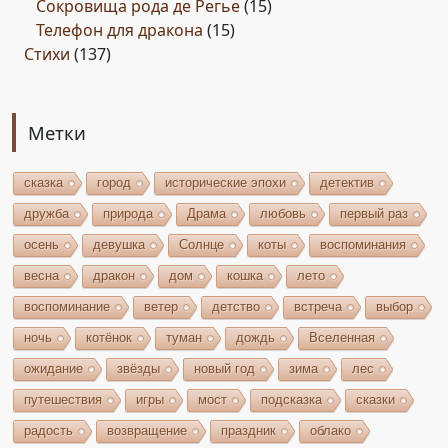
Сокровища рода де Регье
(15)
Телефон для дракона
(15)
Стихи
(137)
Метки
сказка
город
исторические эпохи
детектив
дружба
природа
Драма
любовь
первый раз
осень
девушка
Солнце
коты
воспоминания
весна
дракон
дом
кошка
лето
воспоминание
ветер
детство
встреча
выбор
ночь
котёнок
туман
дождь
Вселенная
ожидание
звёзды
новый год
зима
лес
путешествия
игры
мост
подсказка
сказки
радость
возвращение
праздник
облако