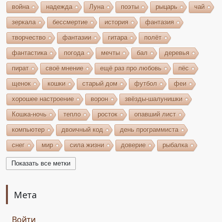
война
надежда
Луна
поэты
рыцарь
чай
зеркала
бессмертие
история
фантазия
творчество
фантазии
гитара
полёт
фантастика
погода
мечты
бал
деревья
пират
своё мнение
ещё раз про любовь
пёс
щенок
кошки
старый дом
футбол
феи
хорошее настроение
ворон
звёзды-шалунишки
Кошка-ночь
тепло
росток
опавший лист
компьютер
двоичный код
день программиста
снег
мир
сила жизни
доверие
рыбалка
волшебство
игрушки
чудеса
небо
костёр
Показать все метки
бельтайн
Крым
кипарисы
звезда
возрождение
состязание
Чёрный Кузнец
Мета
Горисвет
река
утро
ключ
двери
Войти
сомнение
карта
решение
грядущее