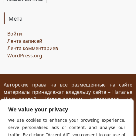
бельтайн
Крым
кипарисы
звезда
возрождение
состязание
Чёрный Кузнец
Мета
Горисвет
река
утро
ключ
двери
Войти
сомнение
карта
решение
грядущее
Лента записей
Прошлое
обновление
пожелание
настроение
Лента комментариев
мяч
стирательная резинка
школа
WordPress.org
драконий стоматолог
конец похода
дракон-хранитель
развлечение
переход
дежа вю
задача
скалы
море
иллюзия
ресторан
испытание
Авторские права на все размещённые на сайте
материалы принадлежат владельцу сайта – Наталье
птица Киви
путеводный камень
магия камня
Никаноровой. Использование материалов на
поиски пути
Заброшенный город
Сафи
эмпатия
посторонних сайтах разрешается без
We value your privacy
сокровище
шантаж
ссора
мужчины
предварительного согласия при условии
We use cookies to enhance your browsing experience,
женщины
дворец
кузница
гнев дракона
жар
размещения прямой открытой для индексирования
serve personalised ads or content, and analyse our
ссылки на первоисточник не ниже первого абзаца
испуг
побег
плен
план
приключение
traffic. By clicking "Accept All", you consent to our use of
текста.