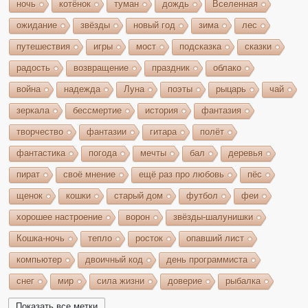
ночь
котёнок
туман
дождь
Вселенная
ожидание
звёзды
новый год
зима
лес
путешествия
игры
мост
подсказка
сказки
радость
возвращение
праздник
облако
война
надежда
Луна
поэты
рыцарь
чай
зеркала
бессмертие
история
фантазия
творчество
фантазии
гитара
полёт
фантастика
погода
мечты
бал
деревья
пират
своё мнение
ещё раз про любовь
пёс
щенок
кошки
старый дом
футбол
феи
хорошее настроение
ворон
звёзды-шалунишки
Кошка-ночь
тепло
росток
опавший лист
компьютер
двоичный код
день программиста
снег
мир
сила жизни
доверие
рыбалка
волшебство
игрушки
чудеса
небо
костёр
Показать все метки