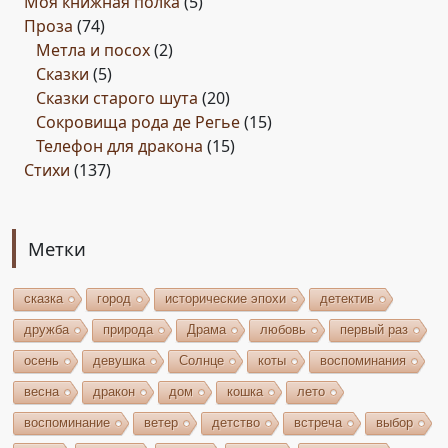
Моя книжная полка
(5)
Проза
(74)
Метла и посох
(2)
Сказки
(5)
Сказки старого шута
(20)
Сокровища рода де Регье
(15)
Телефон для дракона
(15)
Стихи
(137)
Метки
сказка
город
исторические эпохи
детектив
дружба
природа
Драма
любовь
первый раз
осень
девушка
Солнце
коты
воспоминания
весна
дракон
дом
кошка
лето
воспоминание
ветер
детство
встреча
выбор