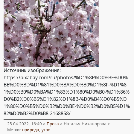
Источник изображения:
https://pixabay.com/ru/photos/%D1%8F%D0%BF%D0%
BE%D0%BD%D1%81%D0%BA%D0%B0%D1%8F-%D1%8
1%D0%B0%D0%BA%D1%83%D1%80%D0%B0-%D1%86%
D0%B2%D0%B5%D1%82%D1%8B-%D0%B4%D0%B5%D
1%80%D0%B5%D0%B2%D0%BE-%D0%B2%D0%B5%D1%
82%D0%B2%D0%B8-2168858/
25.04.2022, 16:49 >
Проза
> Наталья Никанорова >
Метки:
природа
,
утро