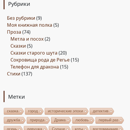
Рубрики
Без рубрики
(9)
Моя книжная полка
(5)
Проза
(74)
Метла и посох
(2)
Сказки
(5)
Сказки старого шута
(20)
Сокровища рода де Регье
(15)
Телефон для дракона
(15)
Стихи
(137)
Метки
сказка
город
исторические эпохи
детектив
дружба
природа
Драма
любовь
первый раз
осень
девушка
Солнце
коты
воспоминания