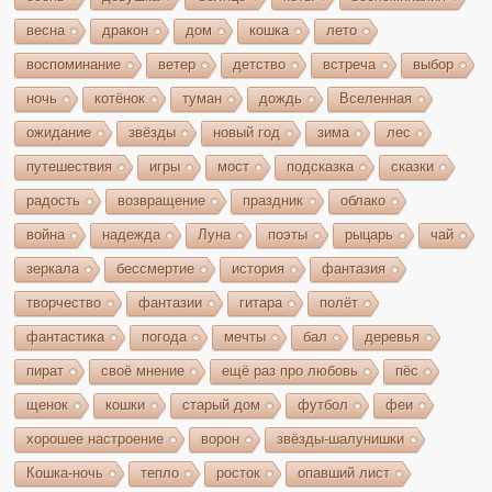
весна
дракон
дом
кошка
лето
воспоминание
ветер
детство
встреча
выбор
ночь
котёнок
туман
дождь
Вселенная
ожидание
звёзды
новый год
зима
лес
путешествия
игры
мост
подсказка
сказки
радость
возвращение
праздник
облако
война
надежда
Луна
поэты
рыцарь
чай
зеркала
бессмертие
история
фантазия
творчество
фантазии
гитара
полёт
фантастика
погода
мечты
бал
деревья
пират
своё мнение
ещё раз про любовь
пёс
щенок
кошки
старый дом
футбол
феи
хорошее настроение
ворон
звёзды-шалунишки
Кошка-ночь
тепло
росток
опавший лист