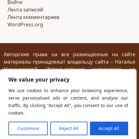
Войти
сомнение
карта
решение
грядущее
Лента записей
Прошлое
обновление
пожелание
настроение
Лента комментариев
мяч
стирательная резинка
школа
WordPress.org
драконий стоматолог
конец похода
дракон-хранитель
развлечение
переход
дежа вю
задача
скалы
море
иллюзия
ресторан
испытание
Авторские права на все размещённые на сайте
материалы принадлежат владельцу сайта – Наталье
птица Киви
путеводный камень
магия камня
Никаноровой. Использование материалов на
поиски пути
Заброшенный город
Сафи
эмпатия
посторонних сайтах разрешается без
We value your privacy
сокровище
шантаж
ссора
мужчины
предварительного согласия при условии
We use cookies to enhance your browsing experience,
женщины
дворец
кузница
гнев дракона
жар
размещения прямой открытой для индексирования
serve personalised ads or content, and analyse our
ссылки на первоисточник не ниже первого абзаца
испуг
побег
плен
план
приключение
traffic. By clicking "Accept All", you consent to our use of
текста.
ловушка
телефон
гадание
cookies.
новогодняя распродажа
юмор
хорошая погода
Powered with
WordPress
and own
Kadryc
theme.
Customise
Reject All
Accept All
чудо
будущее
первоапрельская шутка
космос
© Наталья Никанорова, 2017 – 2026
память
поиск
послание
прыжок
поход