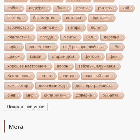
война
надежда
Луна
поэты
рыцарь
чай
зеркала
бессмертие
история
фантазия
творчество
фантазии
гитара
полёт
фантастика
погода
мечты
бал
деревья
пират
своё мнение
ещё раз про любовь
пёс
щенок
кошки
старый дом
футбол
феи
хорошее настроение
ворон
звёзды-шалунишки
Кошка-ночь
тепло
росток
опавший лист
компьютер
двоичный код
день программиста
снег
мир
сила жизни
доверие
рыбалка
волшебство
игрушки
чудеса
небо
костёр
Показать все метки
бельтайн
Крым
кипарисы
звезда
возрождение
состязание
Чёрный Кузнец
Мета
Горисвет
река
утро
ключ
двери