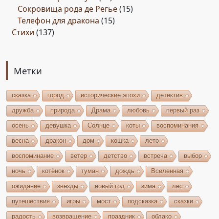
Сокровища рода де Регье
(15)
Телефон для дракона
(15)
Стихи
(137)
Метки
сказка
город
исторические эпохи
детектив
дружба
природа
Драма
любовь
первый раз
осень
девушка
Солнце
коты
воспоминания
весна
дракон
дом
кошка
лето
воспоминание
ветер
детство
встреча
выбор
ночь
котёнок
туман
дождь
Вселенная
ожидание
звёзды
новый год
зима
лес
путешествия
игры
мост
подсказка
сказки
радость
возвращение
праздник
облако