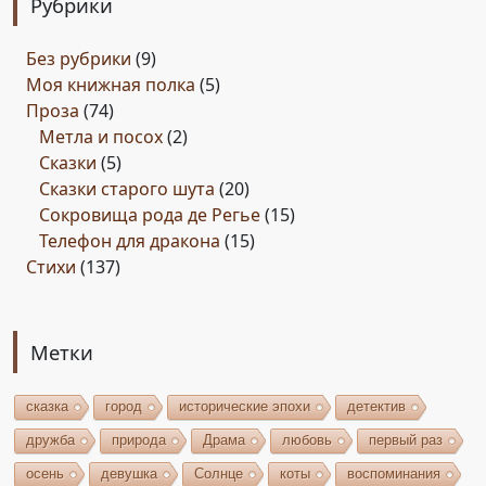
Рубрики
Без рубрики
(9)
Моя книжная полка
(5)
Проза
(74)
Метла и посох
(2)
Сказки
(5)
Сказки старого шута
(20)
Сокровища рода де Регье
(15)
Телефон для дракона
(15)
Стихи
(137)
Метки
сказка
город
исторические эпохи
детектив
дружба
природа
Драма
любовь
первый раз
осень
девушка
Солнце
коты
воспоминания