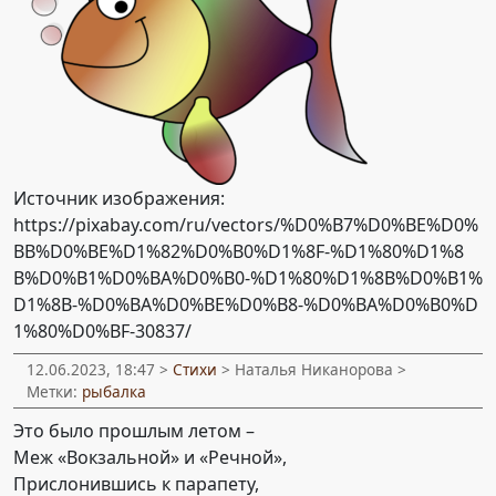
Источник изображения:
https://pixabay.com/ru/vectors/%D0%B7%D0%BE%D0%
BB%D0%BE%D1%82%D0%B0%D1%8F-%D1%80%D1%8
B%D0%B1%D0%BA%D0%B0-%D1%80%D1%8B%D0%B1%
D1%8B-%D0%BA%D0%BE%D0%B8-%D0%BA%D0%B0%D
1%80%D0%BF-30837/
12.06.2023, 18:47 >
Стихи
> Наталья Никанорова >
Метки:
рыбалка
Это было прошлым летом –
Меж «Вокзальной» и «Речной»,
Прислонившись к парапету,