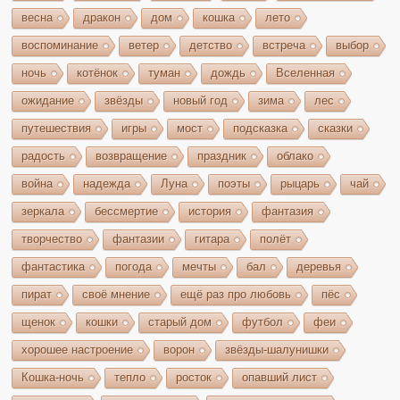
весна
дракон
дом
кошка
лето
воспоминание
ветер
детство
встреча
выбор
ночь
котёнок
туман
дождь
Вселенная
ожидание
звёзды
новый год
зима
лес
путешествия
игры
мост
подсказка
сказки
радость
возвращение
праздник
облако
война
надежда
Луна
поэты
рыцарь
чай
зеркала
бессмертие
история
фантазия
творчество
фантазии
гитара
полёт
фантастика
погода
мечты
бал
деревья
пират
своё мнение
ещё раз про любовь
пёс
щенок
кошки
старый дом
футбол
феи
хорошее настроение
ворон
звёзды-шалунишки
Кошка-ночь
тепло
росток
опавший лист