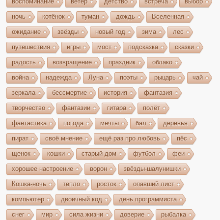
воспоминание
ветер
детство
встреча
выбор
ночь
котёнок
туман
дождь
Вселенная
ожидание
звёзды
новый год
зима
лес
путешествия
игры
мост
подсказка
сказки
радость
возвращение
праздник
облако
война
надежда
Луна
поэты
рыцарь
чай
зеркала
бессмертие
история
фантазия
творчество
фантазии
гитара
полёт
фантастика
погода
мечты
бал
деревья
пират
своё мнение
ещё раз про любовь
пёс
щенок
кошки
старый дом
футбол
феи
хорошее настроение
ворон
звёзды-шалунишки
Кошка-ночь
тепло
росток
опавший лист
компьютер
двоичный код
день программиста
снег
мир
сила жизни
доверие
рыбалка