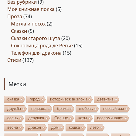
Без рубрики
(9)
Моя книжная полка
(5)
Проза
(74)
Метла и посох
(2)
Сказки
(5)
Сказки старого шута
(20)
Сокровища рода де Регье
(15)
Телефон для дракона
(15)
Стихи
(137)
Метки
сказка
город
исторические эпохи
детектив
дружба
природа
Драма
любовь
первый раз
осень
девушка
Солнце
коты
воспоминания
весна
дракон
дом
кошка
лето