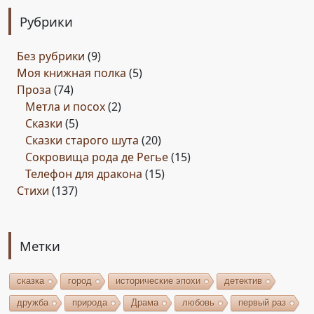
Рубрики
Без рубрики
(9)
Моя книжная полка
(5)
Проза
(74)
Метла и посох
(2)
Сказки
(5)
Сказки старого шута
(20)
Сокровища рода де Регье
(15)
Телефон для дракона
(15)
Стихи
(137)
Метки
сказка
город
исторические эпохи
детектив
дружба
природа
Драма
любовь
первый раз