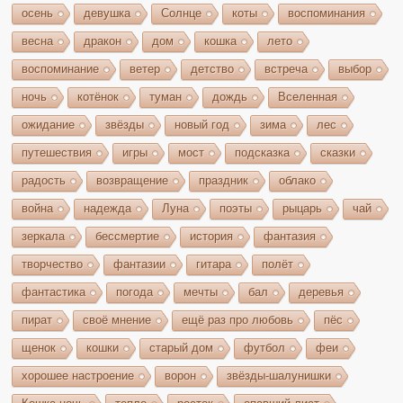
осень
девушка
Солнце
коты
воспоминания
весна
дракон
дом
кошка
лето
воспоминание
ветер
детство
встреча
выбор
ночь
котёнок
туман
дождь
Вселенная
ожидание
звёзды
новый год
зима
лес
путешествия
игры
мост
подсказка
сказки
радость
возвращение
праздник
облако
война
надежда
Луна
поэты
рыцарь
чай
зеркала
бессмертие
история
фантазия
творчество
фантазии
гитара
полёт
фантастика
погода
мечты
бал
деревья
пират
своё мнение
ещё раз про любовь
пёс
щенок
кошки
старый дом
футбол
феи
хорошее настроение
ворон
звёзды-шалунишки